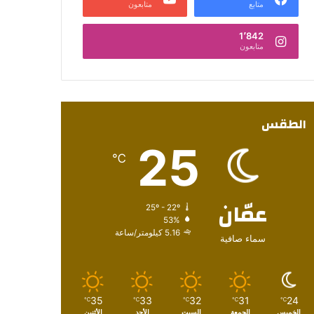
متابع
متابعون
1٬842
متابعون
الطقس
25
℃
عمّان
25º - 22º
53%
5.16 كيلومتر/ساعة
سماء صافية
35
33
32
31
24
℃
℃
℃
℃
℃
الخميس
الجمعة
السبت
الأحد
الأثنين