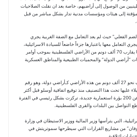
نيين من الوصول إلى أراضيهم، خاصة بعد ان نقلت الصلاحيات
 المؤقتة إلى هيئات ومؤسسات مدنية تدار بشكل مباشر من قبل
.
لضم الفعلي” حيث لم يعد التعامل مع الضفة الغربية يجري
 التعامل معها باعتبارها جزءاً خاضعاً للسيادة الاسرائيلية،
بعد أن شهدت السنوات الثلاث الأخيرة الاستيلاء على ما يقارب 70 ألف دونم من الأراضي الفلسطينية بموجب أوامر
“أراضي الدولة” والمحميات الطبيعية والمناطق العسكرية
ولفت التقرير إلى أنه تكمن الخطورة البالغة في تصنيف نحو 27 ألف دونم من هذه الأراضي كـأراضي دولة، وهو رقم
ء عليها تحت هذا التصنيف منذ توقيع اتفاقية أوسلو قبل أكثر
ويتكامل هذا الاستيلاء مع إقامة ما يزيد عن 200 بؤرة استعمارية جديدة، تركزت بشكل رئيسي في الفترة
.
يلية، التي يترأسها وزير المالية ووزير الاستيطان في وزارة
فان” من مشاريع القرارات التي سيطرحها سموتريتش في
بارات ائتلافية.