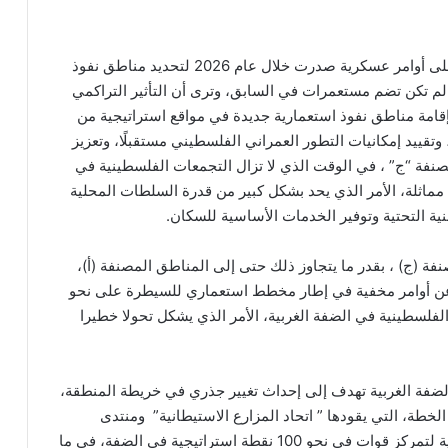
ولفت إلى أن تقرير هذه المنظمة يسلط الضوء كذلك على أوامر عسكرية صدرت خلال عام 2026 لتحديد مناطق نفوذ
م تكن تضم مستعمرات في السابق، وترى أن التأثير التراكمي
قامة مناطق نفوذ استعمارية جديدة في مواقع استراتيجية من
وتقييد إمكانيات التطور العمراني الفلسطيني مستقبلًا، وتعزيز
فة “ج” ، في الوقت الذي لا تزال التجمعات الفلسطينية في
مماثلة، الأمر الذي يحد بشكل كبير من قدرة السلطات المحلية
ة التحتية وتوفير الخدمات الأساسية للسكان.
نفة (ج) ، بقدر ما يتجاوز ذلك حتى إلى المناطق المصنفة (أ)،
عن أوامر مخفية في إطار مخطط استعماري للسيطرة على نحو
 الفلسطينية في الضفة الغربية، الأمر الذي يشكل تحولا خطيرا
ضفة الغربية تهدف إلى إحداث تغيير جذري في خريطة المنطقة،
طة، التي يقودها ” اتحاد المزارع الاستيطانية” ومنتدى
“هابيتا” (الوطن)، ونشرتها الصحيفة لأول مرة، تحدد آلية لتمركز قوات في نحو 100 نقطة استراتيجية في الضفة، في ما