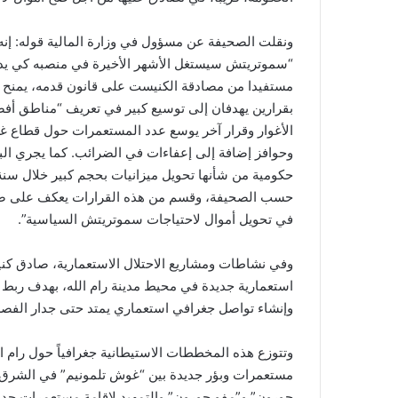
ونقلت الصحيفة عن مسؤول في وزارة المالية قوله: إنه
“سموتريتش سيستغل الأشهر الأخيرة في منصبه كي يدفع 
مستفيدا من مصادقة الكنيست على قانون قدمه، يمنح بم
بقرارين يهدفان إلى توسيع كبير في تعريف “مناطق أف
الأغوار وقرار آخر يوسع عدد المستعمرات حول قطاع غز
وحوافز إضافة إلى إعفاءات في الضرائب. كما يجري ال
حكومية من شأنها تحويل ميزانيات بحجم كبير خلال سنة 
حسب الصحيفة، وقسم من هذه القرارات يعكف على صياغت
في تحويل أموال لاحتياجات سموتريتش السياسية”.
استعمارية جديدة في محيط مدينة رام الله، بهدف ربط 
وإنشاء تواصل جغرافي استعماري يمتد حتى جدار الفصل
وتتوزع هذه المخططات الاستيطانية جغرافياً حول رام 
مستعمرات وبؤر جديدة بين “غوش تلمونيم” في الشرق و
حورون” و”مفو حورون” والتمهيد لإقامة مستعمرات جديدة