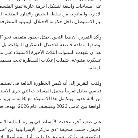
على مساحات واسعة لتشكل أحزمة عازلة تمنع الفلسطي
الإدارية والقانونية من سلطة الجيش والإدارة المدنية
تيار الاستيطان داخل حكومة الاحتلال اليمينية المتطرفة
وأكد التقرير، أن هذا التحول يمثل خطوة متقدمة نحو “ا
بوصفها منطقة خاضعة للاحتلال العسكري المؤقت، بل يجري
عسكرية متنوعة، شملت إعلانات السيطرة تحت مسميات 
المغلقة
.
قياسي يعادل تقريباً مجمل المساحات التي جرى الاستيلا
من ثلاثة عقود
.
الواقعة بين عامي 2023 ومنتصف عام 2026، بهدف قطع التواصل بين البلدات والقرى الفلسطينية
على صعيد آخر، تتحدث الأوساط في وزارة المالية الإسرائ
الجيش، حسب صحيفة “ذي ماركر” الإسرائيلية عن “طو
الحكومة، قريباً، كي تصادق عليها من أجل ضخ أموال لاعت