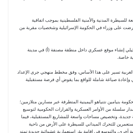
 للسيطرة المدنية والأمنية الفلسطينية بموجب اتفاقية
أشارت إلى أن الخطة عرضت على وزراء في الحكومة الإسرائيلية وشخصيات مقربة من
ئيلي إنشاء موقع عسكري داخل منطقة مصنفة (أ) في مدينة
ية خاصة
.
لغربية تسير على هذا الأساس، وفق مخطط منهجي جرى الإعداد
 وإعادة صياغة شاملة للواقع بما يقوض أي فرصة مستقبلية
كومة بنيامين نتنياهو اليمينية المتطرفة عبر مسارين متلازمين؛
ر سلسلة من الأوامر العسكرية والقرارات الحكومية لتوسيع
جديدة، وتخصيص مساحات واسعة للمشاريع المستقبلية، فيما
ستعمرين للتحرك الميداني للسيطرة على الأرض من ناحية
ية أخرى، والتوسع في إقامة بؤر استعمارية عشوائية جديدة تمتد