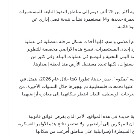
وتابع التقرير: هذه الأوامر أضافت وفق تقديرات إسرائيلية أكثر من 25 ألف دونم إلى مناطق النفوذ التابعة للمستعمرات
ومهّدت الطريق لإقامة 53 مستعمرة، من بينها 39 مستعمرة جديدة، و14 مستعمرة نشأت نتيجة فصل إداري عن
تمام إعلامي واسع، فإنها أخذت تشكل مرحلة مفصلية في عملية
ذ إحدى المستعمرات، تصبح هذه الاراضي مخصصة للتطوير
البنى التحتية والتوسع في عمليات البناء. وفي كثير من
 بسنوات، لكنها تحدد مستقبل الأرض منذ لحظة إصدارها.
في هذا الشأن يرصد تقرير للمنظمة الحقوقية الاسرائيلية “بمكوم”، صدر حديثا، تطورا لافتا خلال عام 2026، يتمثل في
يها تجمعات فلسطينية تم تهجيرها خلال السنوات الأخيرة، من
معرجات الوسطى، اللذان اضطر سكانهما إلى مغادرة أراضيهما
 جديدة في هذه المواقع، الأمر الذي يفرض عوائق قانونية
 المهجّرين إلى أراضيهم. ولا تقتصر نتائج هذه الأوامر العسكرية
 السيطرة الإسرائيلية على مناطق أُفرغت من سكانها