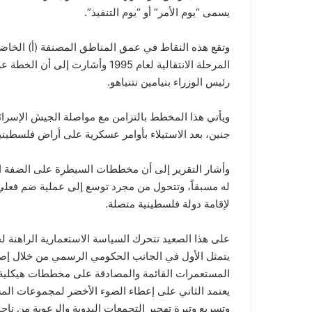
يسمى “يوم الأمر” أو “يوم التنفيذ”
.
وتقع هذه النقاط في عمق المناطق المصنفة (أ) الخاضعة
المرحلة الانتقالية لعام 1995 و
رئيس الوزراء بنيامين نتنياهو.
ويأتي هذا المخطط بالتزامن مع مواصلة الجيش الإسرا
جنين، بعد الاستيلاء بأوامر عسكرية على أراض فلسطين
وأشار التقرير إلى أن مخططات السيطرة على الضفة ا
له مسبقاً، وتتحول من مجرد توسع إلى عملية ضم فعلي
لإقامة دولة فلسطينية متصلة
.
على هذا الصعيد تتحرك السياسة الاستعمارية الراهنة لح
يتمثل الأول في الجانب الحكومي الرسمي من خلال إصدا
المستعمرات القائمة والمصادقة على مخططات هيكلية 
يعتمد الثاني على إعطاء الضوء الأخضر لمجموعات الم
وتسريع وتيرة تهجير التجمعات البدوية والرعوية من ناح