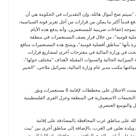
 “سيتم ضخ أموال هائلة، وإن التقديرات في الحكومة هي أن
قدماً أكثر ما يمكن من قرارات من أجل تعزيز قوته السياسية،
وجه إعفاءات ضريبية للمستعمرين، وأنه يدفع هذه الأيام
ضلية قومية”، من خلال قرار يصف المستعمرات في منطقة
ة بأنها “مناطق أفضلية قومية”، ويمنح هذه المستعمرات منافع
بحث في وزارة المالية في مقترحات أخرى لمشاريع قرارات
الميزانية الحالية والسنوات المقبلة لأهداف “مختلف حولها”،
ها مكتب مدير عام وزارة المالية، يسرائيل ملاخي، “الخبير
وفي نشاطات ومشاريع الاحتلال الاستعمارية، صادق كنيست الاحتلال على مخططات لإقامة 6 مستعمرات وبؤر
التجمعات الاستعمارية في المنطقة وعزل القرى الفلسطينية
 والتوسع العنصري.
الله على مناطق غرب المحافظة بالمصادقة على إقامة
بلدة نعلين في الغرب، بالإضافة إلى مناطق أخرى بين “بيت
 على أراضي القرى الواقعة بين محافظة رام الله/ البيرة