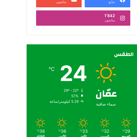
متابع
متابعون
1٬842
متابعون
الطقس
24
℃
عمّان
29º - 22º
57%
5.29 كيلومتر/ساعة
سماء صافية
36
36
33
32
29
℃
℃
℃
℃
℃
الجمعة
السبت
الأحد
الأثنين
الثلاثاء