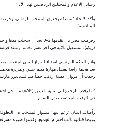
وسائل الإعلام والمحللين الرياضيين لهذا الأداء.
وأكد الاتحاد “تمسكه بحقوق المنتخب الوطني، وحرصه عل
المنافسة”.
وفرطت مصر في تقدمها 2-0 بعد 
(زيكو)، لتستقبل ثلاثية في آخر عشر دقائق وتفقد فرصة ا
بعد هجمة رائعة بفضل مهارة هيثم حسن وتمريرة محمد صل
وجدت أن مروان عطية ارتكب خطأ ضد ليساندرو مارتينيز
كما رفض الرجوع إلى ت
في الوقت المحتسب بدل الضائع.
وأضاف البيان “رغم انتهاء مشوار المنتخب في البطولة، ف
وروحا قتالية نالت احترام الجميع، وقدموا صورة مشرفة