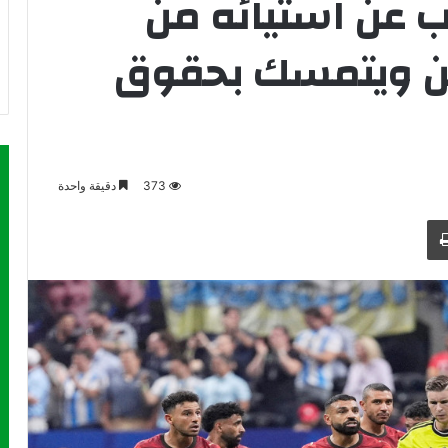
ب عن استيائه من
تين ويتمسك بحقوق
373
دقيقة واحدة
طباعة