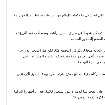
ى اتخاذ كل ما تكفله اللوائح من إجراءات تحفظ العدالة ونزاهة
أن سجلت هدفا واحدا في كل شوط عن طريق ياسر إبراهيم ومصطفى عبد الروؤف
لتقدم إلى دور الثمانية.
وأثار الحكم الفرنسي استياء الجهاز الفني لمنتخب مصر لإلغائه هدفا لزيكو في الدقيقة 62، لكن هذا الهدف الذي جاء
اح، ألغي بعد مراجعة تقنية حكم الفيديو المساعد، التي
 في بداية الهجمة.
قنية الفيديو (VAR) من أجل احتساب ركلة جزاء لصالح صلاح لترتد الكرة بهدف الفوز للأرجنتين
إن الفخر بما قدمه لاعبونا سيظل قائما، بعد أن أظهروا التزاما
 لكرة القدم المصرية”.