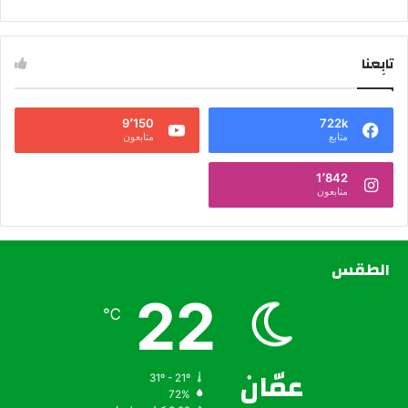
تابِعنا
9٬150
722k
متابع
متابعون
1٬842
متابعون
الطقس
22
℃
عمّان
31º - 21º
72%