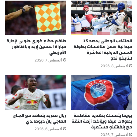
المنتخب الوطني يحصد 15
طاقم حكام كوري جنوبي لإدارة
ميدالية ضمن منافسات بطولة
مباراة الحسين إربد وباختاكور
الحسن الدولية العاشرة
الأوزبكي
للتايكواندو
أغسطس 7, 2026
أغسطس 8, 2026
يويفا يتمسك بتهديد مقاطعة
ريال مدريد يتعاقد مع الجناح
بطولات فيفا ويؤكد: أزمة الثقة
العاجي يان ديوماندي
مع إنفانتينو مستمرة
أغسطس 6, 2026
أغسطس 7, 2026