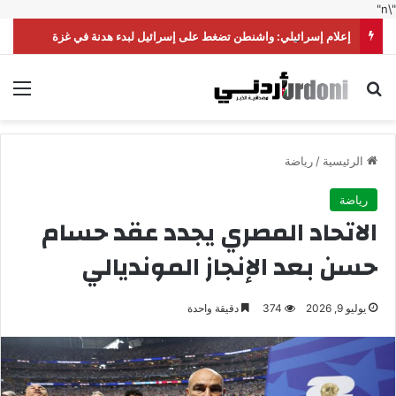
"\n"
إعلام إسرائيلي: واشنطن تضغط على إسرائيل لبدء هدنة في غزة
بحث عن
الق
الرئيسية
/
رياضة
رياضة
الاتحاد المصري يجدد عقد حسام
حسن بعد الإنجاز المونديالي
يوليو 9, 2026
374
دقيقة واحدة