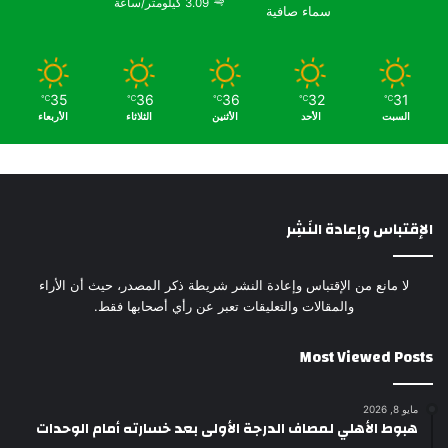
3.09 كيلومتر/ساعة
سماء صافية
35
36
36
32
31
℃
℃
℃
℃
℃
السبت
الأحد
الأثنين
الثلاثاء
الأربعاء
الإقتباس وإعادة النَشِر
لا مانع من الإقتباس وإعادة النشر شريطة ذكر المصدر، حيث أن الأراء
والمقالات والتعليقات تعبر عن رأي أصحابها فقط.
Most Viewed Posts
مايو 8, 2026
هبوط الأهلي لمصاف الدرجة الأولى بعد خسارته أمام الوحدات