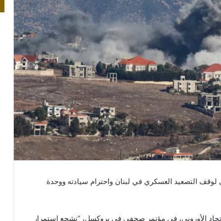
لي لوقف التصعيد العسكري في لبنان واحترام سيادته ووحدة
لاتحاد الأوروبي، في مؤتمر صحفي في بروكسل، “نشجع استمرار