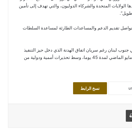
ها الولايات المتحدة والشركاء الدوليون، والتي تهدف إلى تأمين
طويل”.
 وسنواصل تقديم الدعم والمساعدات الطارئة لمساعدة السلطات
جنوب لبنان رغم سريان اتفاق الهدنة الذي دخل حيز التنفيذ
في 16 أبريل الماضي، وتم تمديده للمرة الثانية في 15 مايو الماضي لمدة 45 يوما، وسط تحذيرات أممية ودولية من
نسخ الرابط
طباعة