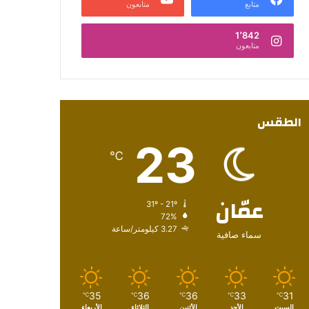
متابع
متابعون
1٬842
متابعون
الطقس
23
℃
عمّان
31º - 21º
72%
3.27 كيلومتر/ساعة
سماء صافية
35
36
36
33
31
℃
℃
℃
℃
℃
السبت
الأحد
الأثنين
الثلاثاء
الأربعاء