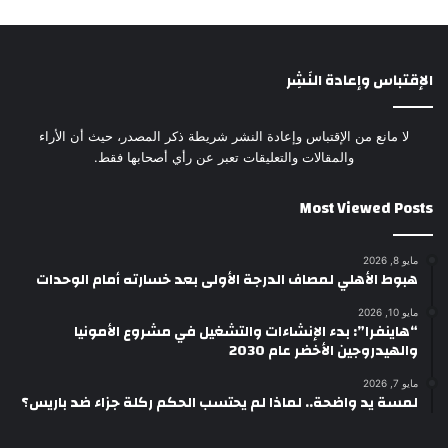
الإقتباس وإعادة النَشِر
لا مانع من الإقتباس وإعادة النشر شريطة ذكر المصدر، حيث أن الأراء
والمقالات والتعليقات تعبر عن رأي أصحابها فقط.
Most Viewed Posts
مايو 8, 2026
هبوط الأهلي لمصاف الدرجة الأولى بعد خسارته أمام الوحدات
مايو 10, 2026
“هاينفرا”: بدء الإنشاءات والتشغيل في مشروع الأمونيا
والهيدروجين الأخضر عام 2030
مايو 7, 2026
لمسة يد واضحة.. لماذا لم يحتسب الحكم ركلة جزاء ضد باريس؟