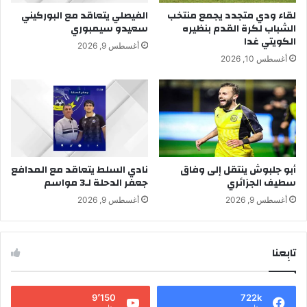
لقاء ودي متجدد يجمع منتخب
الفيصلي يتعاقد مع البوركيني
الشباب لكرة القدم بنظيره
سعيدو سيمبوري
الكويتي غدا
أغسطس 9, 2026
أغسطس 10, 2026
أبو جلبوش ينتقل إلى وفاق
نادي السلط يتعاقد مع المدافع
سطيف الجزائري
جعفر الدحلة لـ3 مواسم
أغسطس 9, 2026
أغسطس 9, 2026
تابِعنا
9٬150
722k