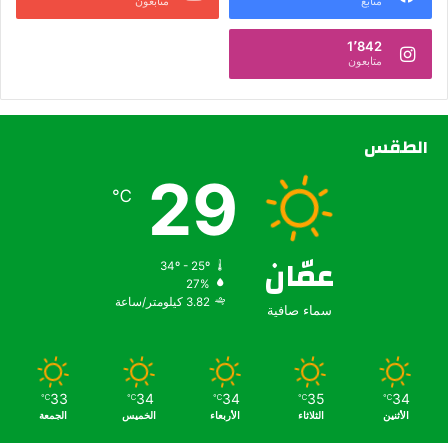
متابع
متابعون
1٬842
متابعون
الطقس
29
℃
عمّان
34º - 25º
27%
3.82 كيلومتر/ساعة
سماء صافية
33
34
34
35
34
℃
℃
℃
℃
℃
الأثنين
الثلاثاء
الأربعاء
الخميس
الجمعة