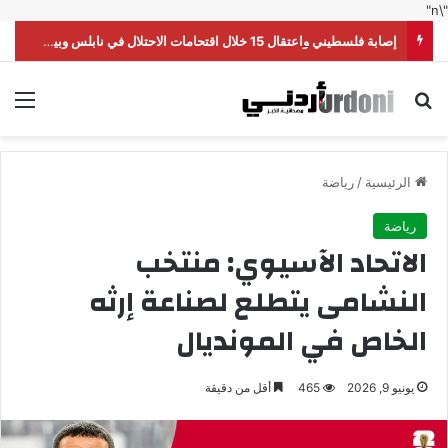
"\n"
إصابة فلسطيني واعتقال 15 خلال اقتحامات الاحتلال في نابلس وبيت لحم
بحث عن
الق
الرئيسية
/
رياضة
رياضة
الاتحاد الآسيوي: منتخب
النشامى يتطلع لصناعة إرثه
الخاص في المونديال
يونيو 9, 2026
465
أقل من دقيقة