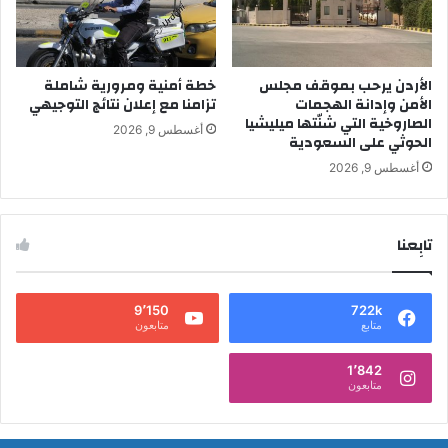
الأردن يرحب بموقف مجلس
خطة أمنية ومرورية شاملة
الأمن وإدانة الهجمات
تزامنا مع إعلان نتائج التوجيهي
الصاروخية التي شنّتها ميليشيا
أغسطس 9, 2026
الحوثي على السعودية
أغسطس 9, 2026
تابِعنا
9٬150
722k
متابع
متابعون
1٬842
متابعون