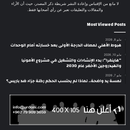
لا مانع من الإقتباس وإعادة النشر شريطة ذكر المصدر، حيث أن الأراء
والمقالات والتعليقات تعبر عن رأي أصحابها فقط.
Most Viewed Posts
مايو 8, 2026
هبوط الأهلي لمصاف الدرجة الأولى بعد خسارته أمام الوحدات
مايو 10, 2026
“هاينفرا”: بدء الإنشاءات والتشغيل في مشروع الأمونيا
والهيدروجين الأخضر عام 2030
مايو 7, 2026
لمسة يد واضحة.. لماذا لم يحتسب الحكم ركلة جزاء ضد باريس؟