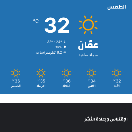
الطقس
32
℃
عمّان
32º - 24º
36%
6.2 كيلومتر/ساعة
سماء صافية
36
35
36
34
32
℃
℃
℃
℃
℃
الأحد
الأثنين
الثلاثاء
الأربعاء
الخميس
الإقتباس وإعادة النَشِر