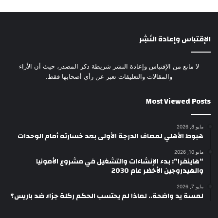
الإقتباس وإعادة النَشِر
لا مانع من الإقتباس وإعادة النشر شريطة ذكر المصدر، حيث أن الأراء
والمقالات والتعليقات تعبر عن رأي أصحابها فقط.
Most Viewed Posts
مايو 8, 2026
هبوط الأهلي لمصاف الدرجة الأولى بعد خسارته أمام الوحدات
مايو 10, 2026
“هاينفرا”: بدء الإنشاءات والتشغيل في مشروع الأمونيا
والهيدروجين الأخضر عام 2030
مايو 7, 2026
لمسة يد واضحة.. لماذا لم يحتسب الحكم ركلة جزاء ضد باريس؟