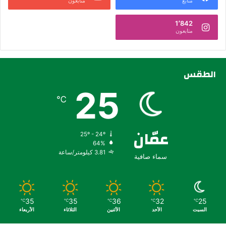
متابع
متابعون
1٬842
متابعون
الطقس
25
℃
عمّان
25º - 24º
64%
3.81 كيلومتر/ساعة
سماء صافية
35
35
36
32
25
℃
℃
℃
℃
℃
السبت
الأحد
الأثنين
الثلاثاء
الأربعاء