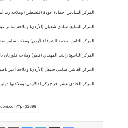
المركز السادس: حمادة عودة (فلسطين) وملاحه زيد أبو زيد (الأردن)/ 
المركز السابع: شادي شعبان (الأردن) وملاحه سامر عيسى (الأردن)/ م
المركز الثامن: محمد الشرفا (الأردن) وملاحه سامر صفير (لبنان)/ ميت
المركز التاسع: راشد المهندي (قطر) وملاحه فلوريان بارال (فرنسا)/ بيجو 208 – ر
المركز العاشر: سامي فليفل (الأردن) وملاحه أمير ناصيف (الأردن)/ مي
المركز الحادي عشر: فرح زكريا (الأردن) وملاحتها دولين شلينك 
فيسبوك
‫X
لينكدإن
ماسنجر
مشاركة عبر البريد