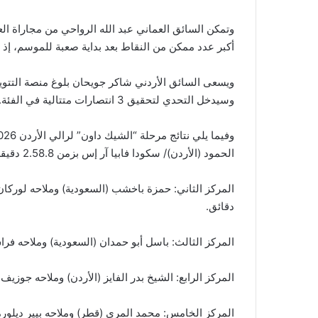
وتمكن السائق العماني عبد الله الرواحي من مجاراة ال
أكبر عدد ممكن من النقاط بعد بداية صعبة للموسم، إذ يتأخر حاليا 19 نقطة عن 
وسيدخل التحدي لتحقيق 3 انتصارات متتالية في الفئة.
الحمود (الأردن)/ سكودا فابيا آر إس بزمن 2.58.8 دقيقة.
دقائق.
المركز الثالث: باسل أبو حمدان (السعودية) وملاحه فراس الياس 
المركز الرابع: الشيخ بدر الفايز (الأردن) وملاحه جوزيف مطر (لب
المركز الخامس: محمد المري (قطر) وملاحه بيير ديلورميه (فرنسا)/ بيجو 208 – را