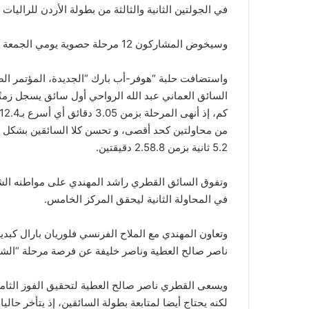
في الجولتين الثانية والثالثة من بطولة الأردن للراليات 
وسيخوض المشاركون 12 مرحلة حصوية يومي الجمعة والسبت في وادي الأردن ومناطق البحر الميت.
واستضافت حلبة “هوفر-أب بارك “الجديدة، المؤتمر الص
من محاولتين كحد أقصى، و تحسن كلا السائقين بشكل وا
5.2 ثانية بزمن 2.58.8 دقيقتين.
في المحاولة الثانية ليحقق المركز الخامس.
وتعاون المهندي مع الملاح الفرنسي فلوريان بارال ك
ناصر صالح العطية وناصر خليفة عن فرصة مرحلة “الشيك داون”، والتي
ويسعى القطري ناصر صالح العطية لتحقيق الفوز الثامن 
لكنه يحتاج أيضا لمتابعة بطولة السائقين، إذ يتأخر حاليا 12 نقطة عن مواطنه ناصر خليفة العطية.