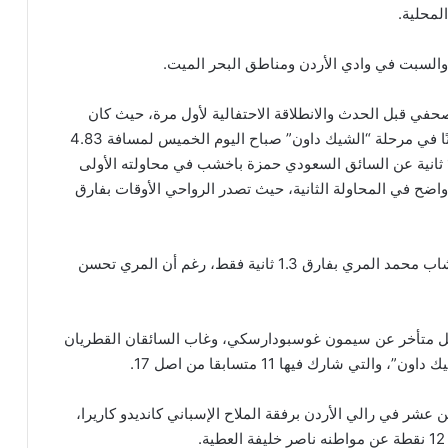
المحلية.
حفي قبل الحدث والانطلاقة الاحتفالية لأول مرة، حيث كان
السائق العماني عبد الله الرواحي أول سائق يسجل زمنًا في مرحلة “الشيك داون” صباح اليوم الخميس لمسافة 4.83
كم، إذ أنهى المرحلة بزمن 3.05 دقائق أي أسرع بـ12.4 ثانية عن السائق السعودي حمزة باخشب في محاولته الأولى
ضح في المحاولة الثانية، حيث تصدر الرواحي الأوقات بفارق
وتفوق السائق القطري راشد المهندي على مواطنه الشاب محمد المري بفارق 1.3 ثانية فقط، رغم أن المري تحسن
بديل متأخر عن سيمون غوسبودارسكي، وغاب السائقان القطريان
 شارك فيها 11 متسابقا من اصل 17.
عشر في رالي الأردن برفقة الملاح الإسباني كانديدو كاريرا،