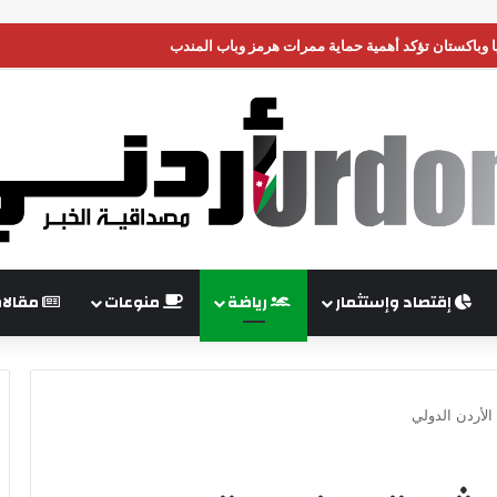
 وباكستان تؤكد أهمية حماية ممرات هرمز وباب المندب
إقتصاد وإستثمار
رياضة
منوعات
مقالا
الأردن الدولي