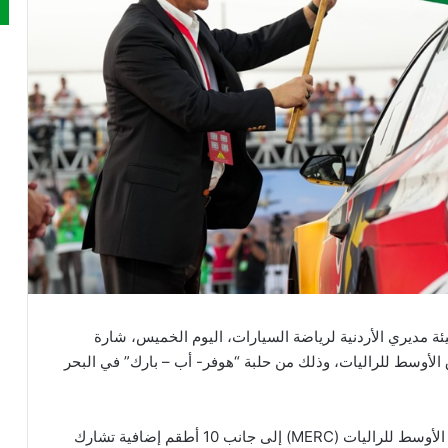
 مديري الأردنية لرياضة السيارات، اليوم الخميس، شارة
ق الأوسط للراليات، وذلك من حلبة “هوفر- أب – بارك” في البحر
ويشارك 17 طاقما في الجولة الثالثة من بطولة الشرق الأوسط للراليات (MERC) إلى جانب 10 أطقم إضافية تشارك