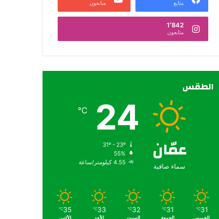
متابع
متابعون
1٬842
متابعون
الطقس
24
℃
عمّان
31º - 23º
55%
4.55 كيلومتر/ساعة
سماء صافية
35
33
32
31
31
℃
℃
℃
℃
℃
الخميس
الجمعة
السبت
الأحد
الأثنين