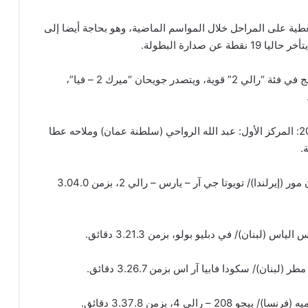
عطية على المراحل خلال المواسم الماضية، وهو بحاجة أيضا إلى
صدارة البطولة.
ويسعى السائق الأردني شاكر جويحان بلوغ منصة التتويج في فئة “رالي 2” قوية، ويتصدر جويحان “ميرك 2 – فيا”،
وفيما يلي نتائج مرحلة “الشيك داون” لرالي الأردن 2026: المركز الأول: عبد الله الرواحي (سلطنة عمان) وملاحه عطا
المركز الثاني: حمزة باخشب (السعودية) وملاحه لوركان مور (إيرلندا)/ تويوتا جي آر – يارس – رالي 2، بزمن 3.04.0
(لبنان)/ في دبليو بولو، بزمن 3.21.3 دقائق.
نان)/ سكودا فابيا آر اس بزمن 3.26.7 دقائق.
لي 4، بزمن 3.37.8 دقائق.