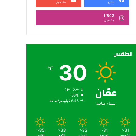
متابع
متابعون
1٬842
متابعون
الطقس
30
℃
عمّان
31º - 22º
36%
6.43 كيلومتر/ساعة
سماء صافية
35
33
32
31
31
℃
℃
℃
℃
℃
الخميس
الجمعة
السبت
الأحد
الأثنين