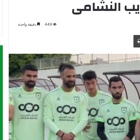
دريب النشامى
449
دقيقة واحدة
طباعة