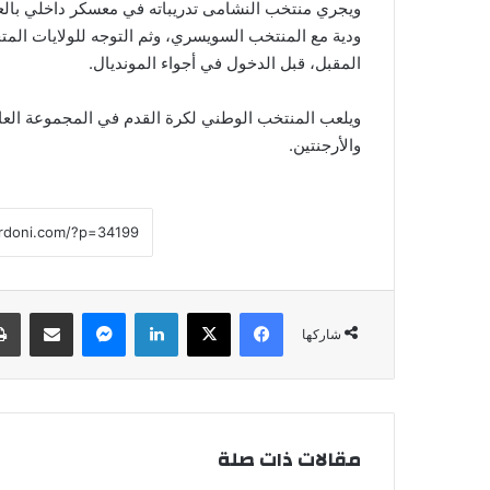
ويجري منتخب النشامى تدريباته في معسكر داخلي بالع
المقبل، قبل الدخول في أجواء المونديال.
ويلعب المنتخب الوطني لكرة القدم في المجموعة العاش
والأرجنتين.
فيسبوك
‫X
لينكدإن
ماسنجر
مشاركة عبر البريد
شاركها
مقالات ذات صلة