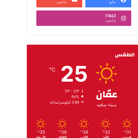
متابع
متابعون
1٬842
متابعون
الطقس
25
℃
عمّان
31º - 23º
64%
3.86 كيلومتر/ساعة
سماء صافية
35
36
36
32
31
℃
℃
℃
℃
℃
السبت
الأحد
الأثنين
الثلاثاء
الأربعاء