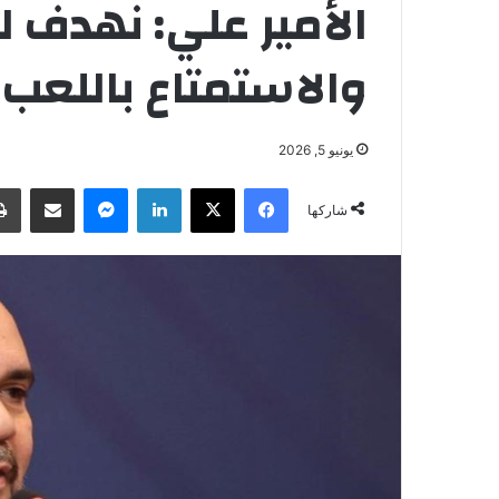
الأمير علي: نهدف ل
والاستمتاع باللعب
يونيو 5, 2026
فيسبوك
‫X
لينكدإن
ماسنجر
مشاركة عبر البريد
شاركها