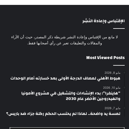
الإقتباس وإعادة النَشِر
لا مانع من الإقتباس وإعادة النشر شريطة ذكر المصدر، حيث أن الأراء
والمقالات والتعليقات تعبر عن رأي أصحابها فقط.
Most Viewed Posts
مايو 8, 2026
هبوط الأهلي لمصاف الدرجة الأولى بعد خسارته أمام الوحدات
مايو 10, 2026
“هاينفرا”: بدء الإنشاءات والتشغيل في مشروع الأمونيا
والهيدروجين الأخضر عام 2030
مايو 7, 2026
لمسة يد واضحة.. لماذا لم يحتسب الحكم ركلة جزاء ضد باريس؟