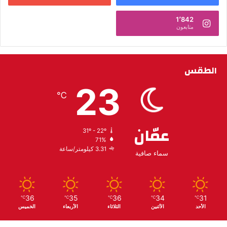
1٬842
متابعون
الطقس
23
℃
عمّان
31º - 22º
71%
3.31 كيلومتر/ساعة
سماء صافية
36
35
36
34
31
℃
℃
℃
℃
℃
الأحد
الأثنين
الثلاثاء
الأربعاء
الخميس