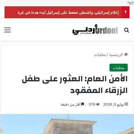
"\n"
إعلام إسرائيلي: واشنطن تضغط على إسرائيل لبدء هدنة في غزة
بحث عن
الق
الرئيسية
/
محليات
محليات
الأمن العام: العثور على طفل
الزرقاء المفقود
يوليو 3, 2026
376
أقل من دقيقة