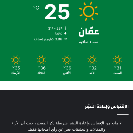
25
℃
عمّان
31º - 23º
64%
3.86 كيلومتر/ساعة
سماء صافية
35
36
36
32
31
℃
℃
℃
℃
℃
السبت
الأحد
الأثنين
الثلاثاء
الأربعاء
الإقتباس وإعادة النَشِر
لا مانع من الإقتباس وإعادة النشر شريطة ذكر المصدر، حيث أن الأراء
والمقالات والتعليقات تعبر عن رأي أصحابها فقط.