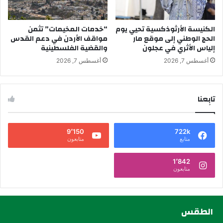
الكنيسة الأرثوذكسية تحيي يوم
“خدمات المخيمات” تثمن
الحج الوطني إلى موقع مار
مواقف الأردن في دعم القدس
إلياس الأثري في عجلون
والقضية الفلسطينية
أغسطس 7, 2026
أغسطس 7, 2026
تابِعنا
9٬150
722k
متابع
متابعون
1٬842
متابعون
الطقس