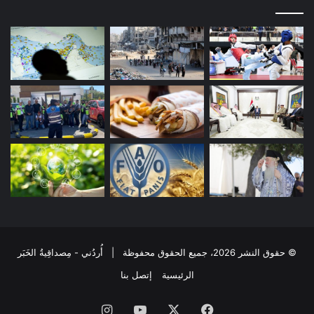
© حقوق النشر 2026، جميع الحقوق محفوظة | أُردُني - مِصداقِيةُ الخَبَر
الرئيسية
إتصل بنا
فيسبوك
‫X
‫YouTube
انستقرام