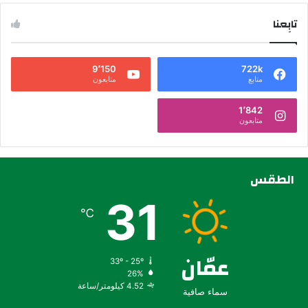
تابِعنا
9٬150
722k
متابع
متابعون
1٬842
متابعون
الطقس
31
℃
عمّان
33º - 25º
26%
4.52 كيلومتر/ساعة
سماء صافية