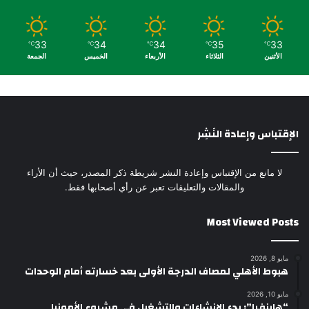
33
34
34
35
33
℃
℃
℃
℃
℃
الأثنين
الثلاثاء
الأربعاء
الخميس
الجمعة
الإقتباس وإعادة النَشِر
لا مانع من الإقتباس وإعادة النشر شريطة ذكر المصدر، حيث أن الأراء
والمقالات والتعليقات تعبر عن رأي أصحابها فقط.
Most Viewed Posts
مايو 8, 2026
هبوط الأهلي لمصاف الدرجة الأولى بعد خسارته أمام الوحدات
مايو 10, 2026
“هاينفرا”: بدء الإنشاءات والتشغيل في مشروع الأمونيا