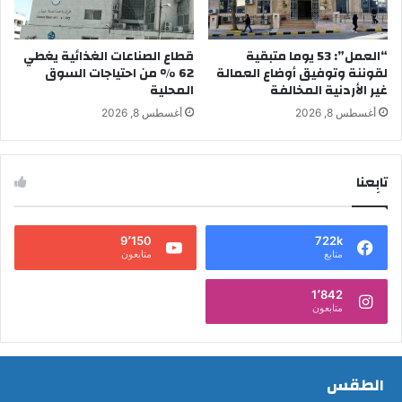
“العمل”: 53 يوما متبقية
قطاع الصناعات الغذائية يغطي
لقوننة وتوفيق أوضاع العمالة
62 % من احتياجات السوق
غير الأردنية المخالفة
المحلية
أغسطس 8, 2026
أغسطس 8, 2026
تابِعنا
9٬150
722k
متابع
متابعون
1٬842
متابعون
الطقس