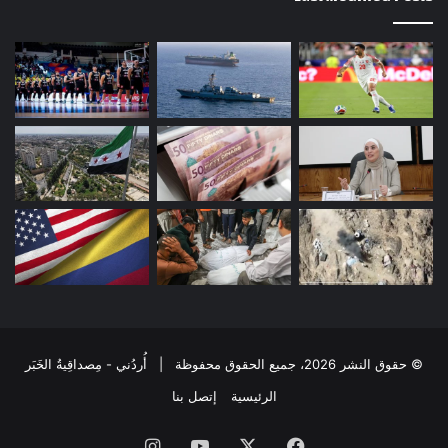
© حقوق النشر 2026، جميع الحقوق محفوظة | أُردُني - مِصداقِيةُ الخَبَر
الرئيسية
إتصل بنا
فيسبوك
‫X
‫YouTube
انستقرام