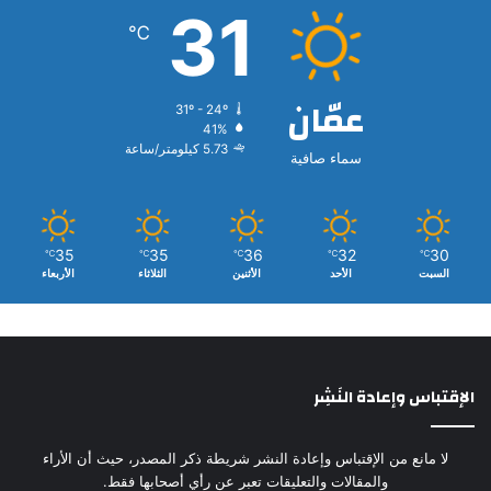
31
℃
عمّان
31º - 24º
41%
5.73 كيلومتر/ساعة
سماء صافية
35
35
36
32
30
℃
℃
℃
℃
℃
السبت
الأحد
الأثنين
الثلاثاء
الأربعاء
الإقتباس وإعادة النَشِر
لا مانع من الإقتباس وإعادة النشر شريطة ذكر المصدر، حيث أن الأراء
والمقالات والتعليقات تعبر عن رأي أصحابها فقط.