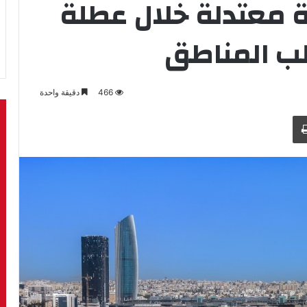
ية معتدلة خلال عطلة
لب المناطق
466
دقيقة واحدة
طباعة