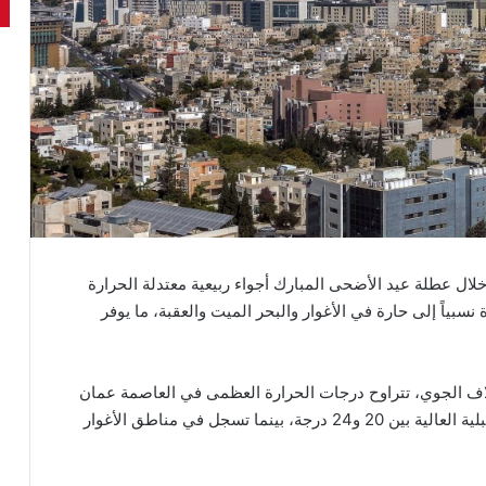
لال عطلة عيد الأضحى المبارك أجواء ربيعية معتدلة الحرارة
بياً إلى حارة في الأغوار والبحر الميت والعقبة، ما يوفر
غلاف الجوي، تتراوح درجات الحرارة العظمى في العاصمة عمان
والسهول بين 23 و29 درجة مئوية، وفي المرتفعات الجبلية العالية بين 20 و24 درجة، بينما تسجل في مناطق الأغوار