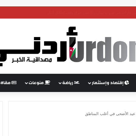
 وباكستان تؤكد أهمية حماية ممرات هرمز وباب المندب
إقتصاد وإستثمار
رياضة
منوعات
مقالا
ة عيد الأضحى في أغلب المناطق