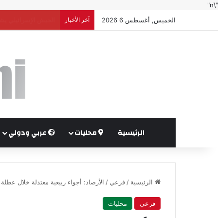
"\n"
الخميس, أغسطس 6 2026
آخر الأخبار
السعودية ومصر وتركيا
الرئيسية
محليات
عربي ودولي
الرئيسية
/
فرعي
/
الأرصاد: أجواء ربيعية معتدلة خلال عطل
فرعي
محليات