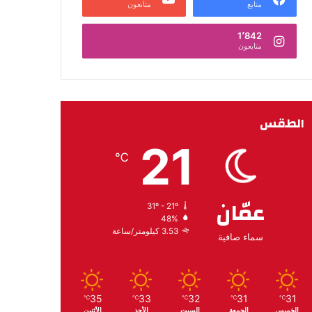
متابع
متابعون
1٬842
متابعون
الطقس
21
℃
عمّان
31º - 21º
48%
3.53 كيلومتر/ساعة
سماء صافية
35
33
32
31
31
℃
℃
℃
℃
℃
الخميس
الجمعة
السبت
الأحد
الأثنين