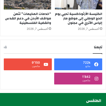
الكنيسة الأرثوذكسية تحيي يوم
“خدمات المخيمات” تثمن
الحج الوطني إلى موقع مار
مواقف الأردن في دعم القدس
إلياس الأثري في عجلون
والقضية الفلسطينية
أغسطس 7, 2026
أغسطس 7, 2026
تابِعنا
9٬150
722k
متابع
متابعون
1٬842
متابعون
الطقس