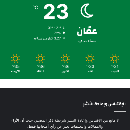
23
℃
عمّان
31º - 21º
72%
3.27 كيلومتر/ساعة
سماء صافية
35
36
36
33
31
℃
℃
℃
℃
℃
السبت
الأحد
الأثنين
الثلاثاء
الأربعاء
الإقتباس وإعادة النَشِر
لا مانع من الإقتباس وإعادة النشر شريطة ذكر المصدر، حيث أن الأراء
والمقالات والتعليقات تعبر عن رأي أصحابها فقط.