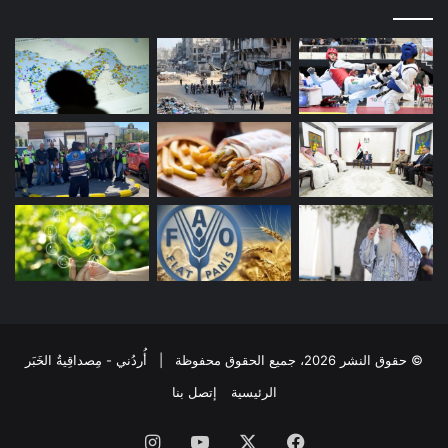
© حقوق النشر 2026، جميع الحقوق محفوظة | أُردُني - مِصداقِيةُ الخَبَر
الرئيسية
إتصل بنا
فيسبوك
‫X
‫YouTube
انستقرام