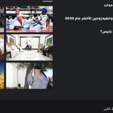
وحدات
هيدروجين الأخضر عام 2030
 باريس؟