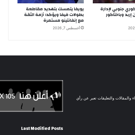
ري جنوبي لإدارة
يويفا يتمسك بتهديد مقاطعة
 إربد وباختاكور
بطولات فيفا ويؤكد: أزمة الثقة
مع إنفانتينو مستمرة
أغسطس 7, 2026
ء والمقالات والتعليقات تعبر عن رأي
Last Modified Posts