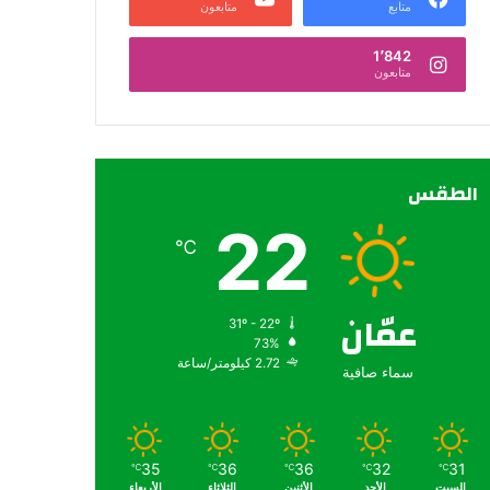
متابع
متابعون
1٬842
متابعون
الطقس
22
℃
عمّان
31º - 22º
73%
2.72 كيلومتر/ساعة
سماء صافية
35
36
36
32
31
℃
℃
℃
℃
℃
السبت
الأحد
الأثنين
الثلاثاء
الأربعاء