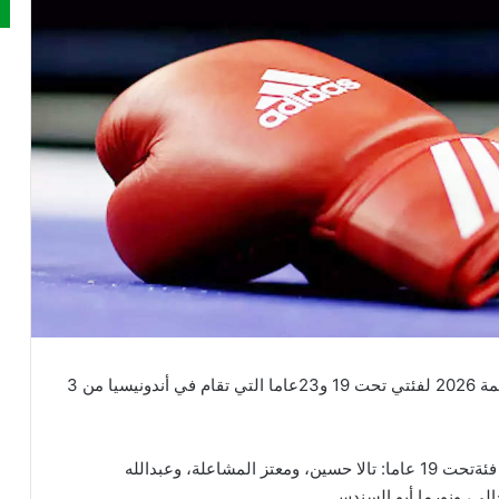
يشارك الأردن في منافسات بطولة آسيا للملاكمة 2026 لفئتي تحت 19 و23عاما التي تقام في أندونيسيا من 3
ويمثل المنتخب الوطني الأردني في منافسات البطولة فئةتحت 19 عاما: تالا حسين، ومعتز المشاعلة، وعبدالله
لي، ونورما أبو السندس.