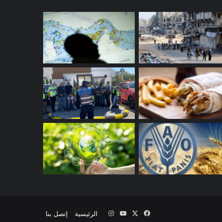
‫X
فيسبوك
‫YouTube
انستقرام
الرئيسية
إتصل بنا