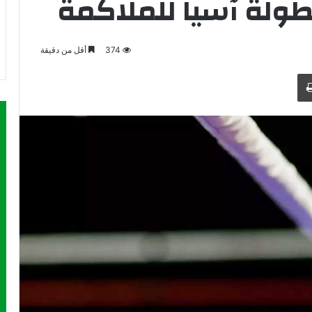
طولة آسيا للملاكمة
374
أقل من دقيقة
طباعة