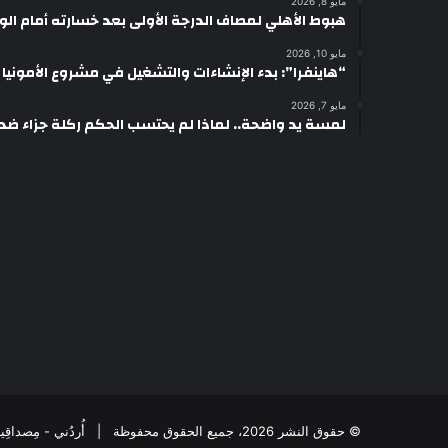
مايو 8, 2026
هبوط الأهلي لمصاف الدرجة الأولى بعد خسارته أمام ال
مايو 10, 2026
“هاينفرا”: بدء الإنشاءات والتشغيل في مشروع الأمونيا وال
مايو 7, 2026
لمسة يد واضحة.. لماذا لم يحتسب الحكم ركلة جزاء ضد
© حقوق النشر 2026، جميع الحقوق محفوظة | أُردُني - مِصداقِيةُ الخَبَر