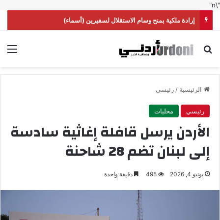
"\n"
إرادة ملكية بمنح وسام الاستقلال لسفيرين (أسماء)
بحث عن
الق
الرئيسية
/
رئيسي
رئيسي
محليات
الأردن يرسل قافلة إغاثية سادسة
إلى لبنان تضم 28 شاحنة
يونيو 4, 2026
495
دقيقة واحدة