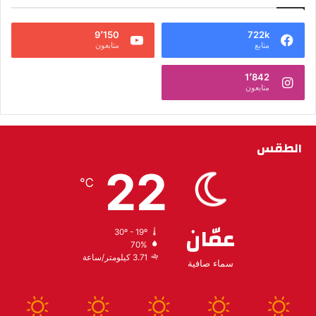
9٬150
722k
متابع
متابعون
1٬842
متابعون
الطقس
22
℃
عمّان
30º - 19º
70%
3.71 كيلومتر/ساعة
سماء صافية