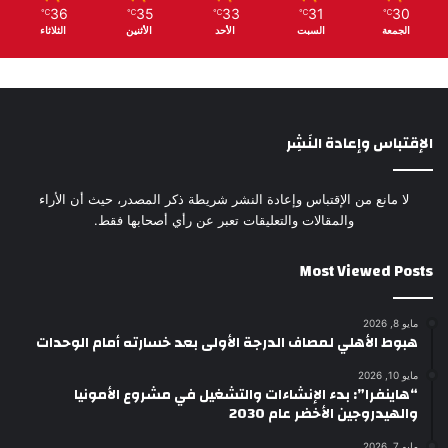
36
35
33
31
30
℃
℃
℃
℃
℃
الجمعة
السبت
الأحد
الأثنين
الثلاثاء
الإقتباس وإعادة النَشِر
لا مانع من الإقتباس وإعادة النشر شريطة ذكر المصدر، حيث أن الأراء
والمقالات والتعليقات تعبر عن رأي أصحابها فقط.
Most Viewed Posts
مايو 8, 2026
هبوط الأهلي لمصاف الدرجة الأولى بعد خسارته أمام الوحدات
مايو 10, 2026
“هاينفرا”: بدء الإنشاءات والتشغيل في مشروع الأمونيا
والهيدروجين الأخضر عام 2030
مايو 7, 2026