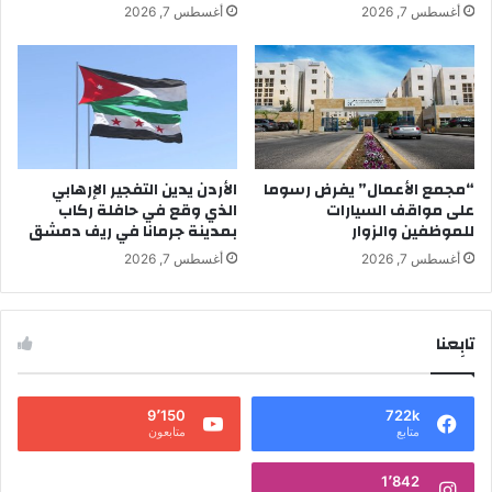
أغسطس 7, 2026
أغسطس 7, 2026
“مجمع الأعمال” يفرض رسوما
الأردن يدين التفجير الإرهابي
على مواقف السيارات
الذي وقع في حافلة ركاب
للموظفين والزوار
بمدينة جرمانا في ريف دمشق
أغسطس 7, 2026
أغسطس 7, 2026
تابِعنا
9٬150
722k
متابع
متابعون
1٬842