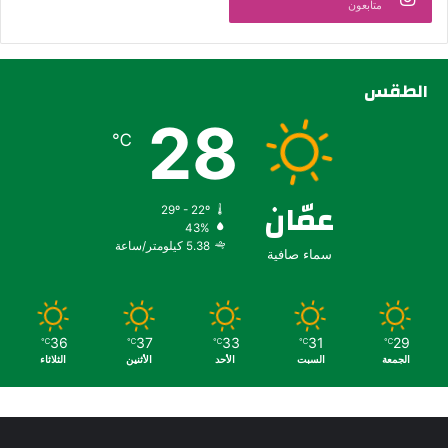
متابعون
الطقس
28
℃
عمّان
29º - 22º
43%
5.38 كيلومتر/ساعة
سماء صافية
36
37
33
31
29
℃
℃
℃
℃
℃
الجمعة
السبت
الأحد
الأثنين
الثلاثاء