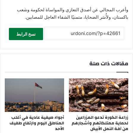
وأعرب المجالي عن أصدق التعازي والمواساة لحكومة وشعب
باكستان، ولأُسَر الضحايا، متمنيًا الشفاء العاجل للمصابين.
نسخ الرابط
مقالات ذات صلة
زراعة الكورة تدعو المزراعين
أجواء صيفية عادية في أغلب
لحماية ممتلكاتهم وأشجارهم
المناطق اليوم وارتفاع طفيف
من آفة النمل الأبيض
الأحد