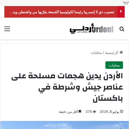
"\n"
تنصيب دي لا إسبرييا رئيسا لكولومبيا الجمعة يقرّبها من واشنطن وينقلها من اليسار إلى اليمين
بحث عن
الق
الرئيسية
/
محليات
محليات
الأردن يدين هجمات مسلحة على
عناصر جيش وشرطة في
باكستان
يوليو 8, 2026
376
أقل من دقيقة