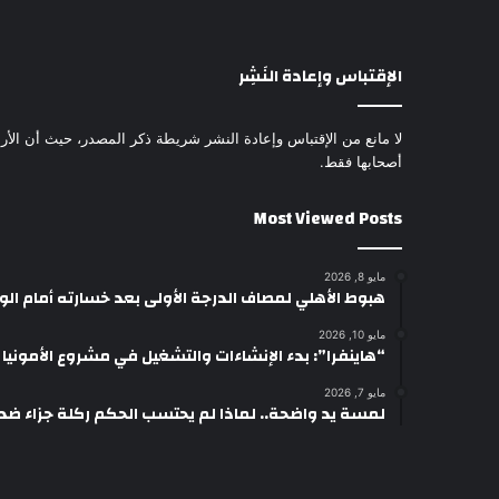
الإقتباس وإعادة النَشِر
لا مانع من الإقتباس وإعادة النشر شريطة ذكر المصدر، حيث أن الأرا
أصحابها فقط.
Most Viewed Posts
مايو 8, 2026
هبوط الأهلي لمصاف الدرجة الأولى بعد خسارته أمام ال
مايو 10, 2026
“هاينفرا”: بدء الإنشاءات والتشغيل في مشروع الأمونيا وال
مايو 7, 2026
لمسة يد واضحة.. لماذا لم يحتسب الحكم ركلة جزاء ضد