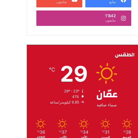
متابع
متابعون
1٬842
متابعون
الطقس
29
℃
عمّان
29º - 23º
41%
6.85 كيلومتر/ساعة
سماء صافية
36
37
34
31
28
℃
℃
℃
℃
℃
الجمعة
السبت
الأحد
الأثنين
الثلاثاء