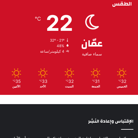
الطقس
22
℃
عمّان
32º - 21º
48%
4 كيلومتر/ساعة
سماء صافية
35
33
32
31
32
℃
℃
℃
℃
℃
الخميس
الجمعة
السبت
الأحد
الأثنين
الإقتباس وإعادة النَشِر