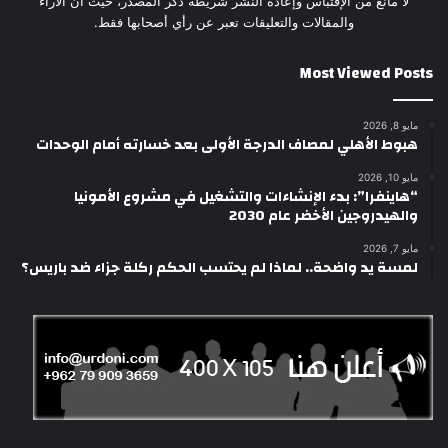
لا مانع من الإقتباس وإعادة النشر شريطة ذكر المصدر، حيث أن الأراء
والمقالات والتعليقات تعبر عن رأي أصحابها فقط.
Most Viewed Posts
مايو 8, 2026
هبوط الأهلي لمصاف الدرجة الأولى بعد خسارته أمام الوحدات
مايو 10, 2026
“هاينفرا”: بدء الإنشاءات والتشغيل في مشروع الأمونيا
والهيدروجين الأخضر عام 2030
مايو 7, 2026
لمسة يد واضحة.. لماذا لم يحتسب الحكم ركلة جزاء ضد باريس؟