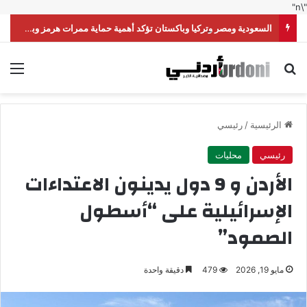
"\n"
السعودية ومصر وتركيا وباكستان تؤكد أهمية حماية ممرات هرمز وباب المندب
بحث عن
الق
الرئيسية
/
رئيسي
رئيسي
محليات
الأردن و 9 دول يدينون الاعتداءات
الإسرائيلية على “أسطول
الصمود”
مايو 19, 2026
479
دقيقة واحدة