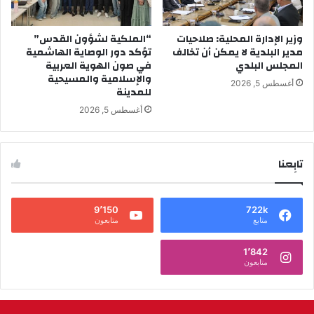
وزير الإدارة المحلية: صلاحيات
“الملكية لشؤون القدس”
مدير البلدية لا يمكن أن تخالف
تؤكد دور الوصاية الهاشمية
المجلس البلدي
في صون الهوية العربية
والإسلامية والمسيحية
أغسطس 5, 2026
للمدينة
أغسطس 5, 2026
تابِعنا
9٬150
722k
متابع
متابعون
1٬842
متابعون