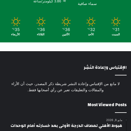
3.86 كيلومتر/ساعة
سماء صافية
35
36
36
32
31
℃
℃
℃
℃
℃
السبت
الأحد
الأثنين
الثلاثاء
الأربعاء
الإقتباس وإعادة النَشِر
لا مانع من الإقتباس وإعادة النشر شريطة ذكر المصدر، حيث أن الأراء
والمقالات والتعليقات تعبر عن رأي أصحابها فقط.
Most Viewed Posts
مايو 8, 2026
هبوط الأهلي لمصاف الدرجة الأولى بعد خسارته أمام الوحدات