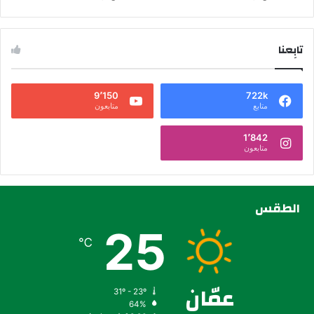
تابِعنا
9٬150
722k
متابع
متابعون
1٬842
متابعون
الطقس
25
℃
عمّان
31º - 23º
64%