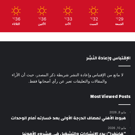
36
36
33
32
29
℃
℃
℃
℃
℃
الجمعة
السبت
الأحد
الأثنين
الثلاثاء
الإقتباس وإعادة النَشِر
لا مانع من الإقتباس وإعادة النشر شريطة ذكر المصدر، حيث أن الأراء
والمقالات والتعليقات تعبر عن رأي أصحابها فقط.
Most Viewed Posts
مايو 8, 2026
هبوط الأهلي لمصاف الدرجة الأولى بعد خسارته أمام الوحدات
مايو 10, 2026
“هاينفرا”: بدء الإنشاءات والتشغيل في مشروع الأمونيا