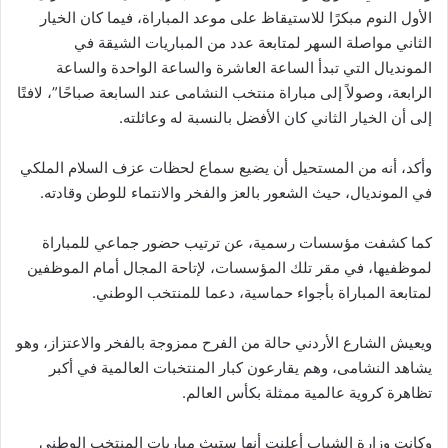
الأول النوم مبكرًا للاستيقاظ على موعد المباراة، فيما كان الخيار
الثاني مواصلة السهر لمتابعة عدد من المباريات الشيقة في
المونديال التي تبدأ الساعة العاشرة والساعة الواحدة والساعة
الرابعة، وصولاً إلى مباراة منتخب النشامى عند السابعة صباحًا”، لافتًا
إلى أن الخيار الثاني كان الأفضل بالنسبة له وعائلته.
وأكد، أنه من المستحيل أن يضيع سماع لحظات عزف السلام الملكي
في المونديال، حيث الشعور بالعز والفخر والانتماء للوطن وقادته.
كما كشفت مؤسسات رسمية، عن ترتيب حضور جماعي للمباراة
لموظفيها، في مقر تلك المؤسسات، لإتاحة المجال أمام الموظفين
لمتابعة المباراة بأجواء حماسية، دعما للمنتخب الوطني.
ويعيش الشارع الأردني حالة من الفرح ممزوجة بالفخر والاعتزاز، وهو
يشاهد النشامى، وهم يقارعون كبار المنتخبات العالمية في أكبر
تظاهرة كروية عالمية ممثلة بكأس العالم.
وكانت وزارة الشباب أعلنت أنها ستبث مباريات المنتخب الوطني