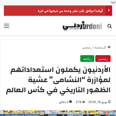
"\n"
أوغندا توافق على نشر وحدة من جيشها في غزة
بحث عن
الق
الرئيسية
/
رئيسي
رئيسي
رياضة
الأردنيون يكملون استعداداتهم
لمؤازرة “النشامى” عشية
الظهور التاريخي في كأس العالم
يونيو 16, 2026
378
2 دقائق