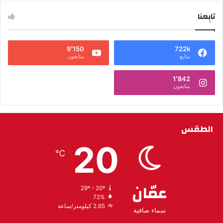
تابِعنا
9٬150
722k
متابع
متابعون
1٬842
متابعون
الطقس
20
℃
عمّان
29º - 20º
72%
2.65 كيلومتر/ساعة
سماء صافية