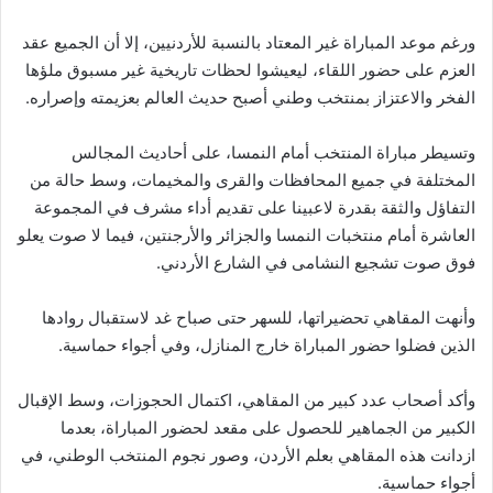
ورغم موعد المباراة غير المعتاد بالنسبة للأردنيين، إلا أن الجميع عقد
العزم على حضور اللقاء، ليعيشوا لحظات تاريخية غير مسبوق ملؤها
الفخر والاعتزاز بمنتخب وطني أصبح حديث العالم بعزيمته وإصراره.
وتسيطر مباراة المنتخب أمام النمسا، على أحاديث المجالس
المختلفة في جميع المحافظات والقرى والمخيمات، وسط حالة من
التفاؤل والثقة بقدرة لاعبينا على تقديم أداء مشرف في المجموعة
العاشرة أمام منتخبات النمسا والجزائر والأرجنتين، فيما لا صوت يعلو
فوق صوت تشجيع النشامى في الشارع الأردني.
وأنهت المقاهي تحضيراتها، للسهر حتى صباح غد لاستقبال روادها
الذين فضلوا حضور المباراة خارج المنازل، وفي أجواء حماسية.
وأكد أصحاب عدد كبير من المقاهي، اكتمال الحجوزات، وسط الإقبال
الكبير من الجماهير للحصول على مقعد لحضور المباراة، بعدما
ازدانت هذه المقاهي بعلم الأردن، وصور نجوم المنتخب الوطني، في
أجواء حماسية.