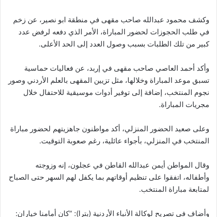
وكشف محمود عبدالله صاحب مقهى في منطقة ابو نصير، عن زخم
في طلب الحجوزات لحضور المباراة، الأمر الذي دفعه لرفض عدد
كبير من تلك الطلبات بسبب وصول العدد إلى الحد الأعلى.
وأكد أحمد العاصي صاحب مقهى في إربد، عن فعاليات حماسية
تسبق موعد المباراة وخلالها، مثل تزيين المقهى بالعلم الأردني وصور
نجوم المنتخب، إضافة إلى توفير أدوات موسيقية للاحتفال خلال
مجريات المباراة.
وعلى صعيد الحضور المنزلي، أكد مواطنون جاهزيتهم لحضور مباراة
المنتخب في المنزلي، بأجواء عائلية، رغم صعوبة التوقيت.
وقال المواطن أيمن عبدالله القاطن في عجلون، إنه وزوجته
وأطفاله، اتفقوا على تنظيم أوقاتهم بما يكفل لهم السهر حتى الصباح
لمتابعة مباراة المنتخب.
وأضاف في تصريح لوكالة الأنباء الأردنية (بترا): “كان أمامنا خياران: