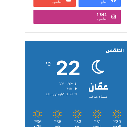
متابع
متابعون
1٬842
متابعون
الطقس
22
℃
عمّان
30º - 20º
71%
3.89 كيلومتر/ساعة
سماء صافية
36
35
33
31
30
℃
℃
℃
℃
℃
الجمعة
السبت
الأحد
الأثنين
الثلاثاء