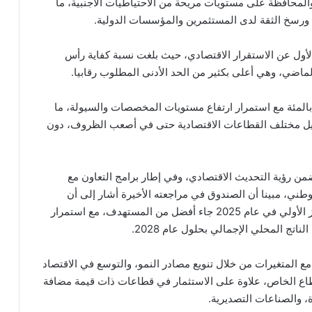
 والمحافظة على مستويات مريحة من الاحتياطيات الأجنبية، ما
ة، ورسخ الثقة لدى المستثمرين والمؤسسات الدولية.
لأول عن الاستقرار الاقتصادي، حيث بلغت نسبة كفاية رأس
شار إلى استقرار نسبة القروض غير العاملة عند 5.5 بالمئة مع استمرار ارتفاع مستويات المخصصات والسيولة، ما
ويل مختلف القطاعات الاقتصادية حتى في أصعب الظروف، دون
ضمن رؤية التحديث الاقتصادي، وفي إطار برامج التعاون مع
وطني، مبينا أن الصندوق في مراجعته الأخيرة أشار إلى أن
الأردن يواصل تنفيذ برنامجه الإصلاحي بنجاح، وأن العجز الأولي في عام 2025 جاء أفضل من المستهدف، مع استمرار
ع المتغيرات من خلال تنويع مصادر النمو، والتوسع في الاقتصاد
قطاع الخاص، علاوة على الاستثمار في قطاعات ذات قيمة مضافة
، والصناعات التصديرية.