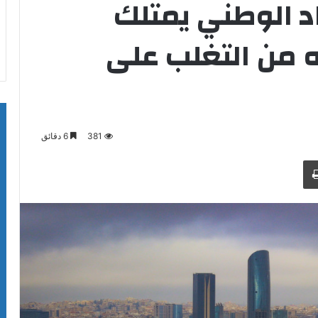
د الوطني يمتلك
ه من التغلب على
381
6 دقائق
طباعة