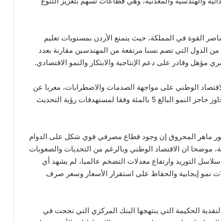
ذائية والهندسية والمعدنية، وهي قطاعات تسهم بتعزيز التنوع
ناصر القوة في المملكة، حيث يتمتع الأردن بمستويات تعليم
من الدول التي تضم نسبا مرتفعة من المهندسين مقارنة بعدد
 مؤهل وقادر على دعم الإنتاجية والابتكار والنمو الاقتصادي.
لاقتصاد الوطني على مواجهة الصدمات والاضطرابات، معربا عن
أمله في أن تنجح المملكة خلال السنوات المقبلة في تجاوز حاجز النمو البالغ 5 بالمئة وفقا لمستهدفات رؤية التحديث
دكتور ماهر المحروق إن وجود قطاع مصرفي قوي شكل على الدوام
كة، موضحا ان الاقتصاد الوطني وبالرغم من التحديات والصعوبات
لاسل التوريد وارتفاع معدلات التضخم عالميا، لم يشهد أي
لات نمو إيجابية والحفاظ على استقرار الأسعار وسعر صرف
لنقدية الحكيمة التي ينتهجها البنك المركزي التي نجحت في