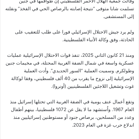
وقالت جمعية الهلال الأحمر الفلسطيني إن طواقمها في جنين
تسلمت شابا متوفى “نتيجة إصابته بالرصاص الحي في الفخذ” ونقلته
إلى المستشفى.
ولم يرد جيش الاحتلال الإسرائيلي فورا على طلب للتعقيب على
الحادثة، وفق وكالة الأنباء الفلسطينية.
ومنذ 21 كانون الثاني 2025، تنفذ قوات الاحتلال الإسرائيلية عمليات
عسكرية واسعة في شمال الضفة الغربية المحتلة، في مخيمات جنين
وطولكرم. وسميت العملية “السور الحديدي”. وأدت العملية
الإسرائيلية إلى نزوح ما يقرب من 40 ألف فلسطيني، وفقا لوكالة
غوث وتشغيل اللاجئين الفلسطينيين (أونروا).
وتقع أعمال عنف يومية في الضفة الغربية التي تحتلها إسرائيل منذ
العام 1967. واُستشهد ما لا يقل عن 1072 فلسطينيا، بينهم أطفال
وعدد من المسلحين، برصاص جنود أو مستوطنين إسرائيليين منذ
اندلاع حرب غزة في العام 2023.