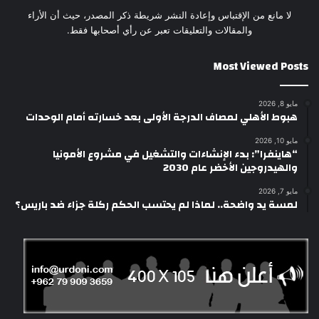
لا مانع من الإقتباس وإعادة النشر شريطة ذكر المصدر، حيث أن الأراء
والمقالات والتعليقات تعبر عن رأي أصحابها فقط.
Most Viewed Posts
مايو 8, 2026
هبوط الأهلي لمصاف الدرجة الأولى بعد خسارته أمام الوحدات
مايو 10, 2026
“هاينفرا”: بدء الإنشاءات والتشغيل في مشروع الأمونيا
والهيدروجين الأخضر عام 2030
مايو 7, 2026
لمسة يد واضحة.. لماذا لم يحتسب الحكم ركلة جزاء ضد باريس؟