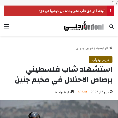
"\n"
أوغندا توافق على نشر وحدة من جيشها في غزة
بحث عن
الق
الرئيسية
/
عربي ودولي
عربي ودولي
استشهاد شاب فلسطيني
برصاص الاحتلال في مخيم جنين
مايو 16, 2026
506
دقيقة واحدة