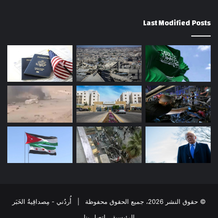
Last Modified Posts
© حقوق النشر 2026، جميع الحقوق محفوظة | أُردُني - مِصداقِيةُ الخَبَر
الرئيسية
إتصل بنا