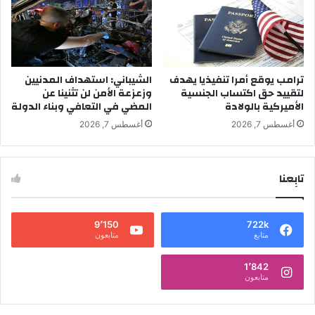
ترامب يوقع أمرا تنفيذيا يهدف
الشيباني: استهداف المدنيين
لتقييد حق اكتساب الجنسية
وزعزعة الأمن لن تثنينا عن
الأميركية بالولادة
المضي في التعافي وبناء الدولة
أغسطس 7, 2026
أغسطس 7, 2026
تابِعنا
9٬150
722k
متابع
متابعون
1٬842
متابعون