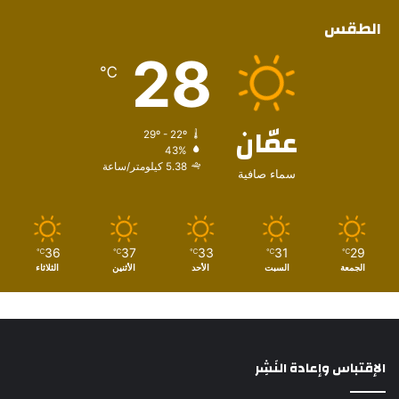
الطقس
28
℃
عمّان
29º - 22º
43%
5.38 كيلومتر/ساعة
سماء صافية
36
37
33
31
29
℃
℃
℃
℃
℃
الجمعة
السبت
الأحد
الأثنين
الثلاثاء
الإقتباس وإعادة النَشِر