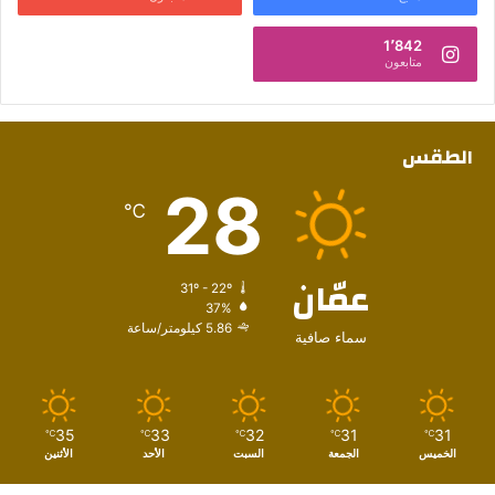
1٬842
متابعون
الطقس
28
℃
عمّان
31º - 22º
37%
5.86 كيلومتر/ساعة
سماء صافية
35
33
32
31
31
℃
℃
℃
℃
℃
الخميس
الجمعة
السبت
الأحد
الأثنين