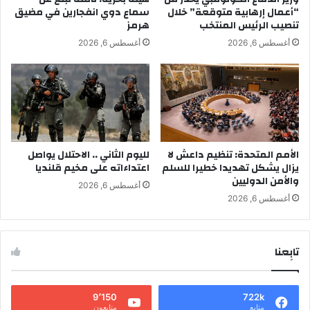
“أعمال إرهابية متوقعة” خلال
سماع دوي انفجارين في مضيق
تنصيب الرئيس المنتخب
هرمز
أغسطس 6, 2026
أغسطس 6, 2026
الأمم المتحدة: تنظيم داعش لا
لليوم الثاني .. الاحتلال يواصل
يزال يشكل تهديدا خطيرا للسلم
اعتداءاته على مخيم قلنديا
والأمن الدوليين
أغسطس 6, 2026
أغسطس 6, 2026
تابِعنا
9٬150
722k
متابع
متابعون