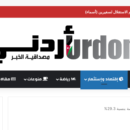
م الاستقلال لسفيرين (أسماء)
إقتصاد وإستثمار
رياضة
منوعات
مقالا
سبة 29.3%