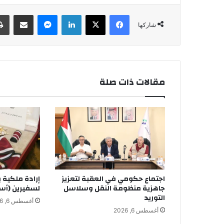
فيسبوك
‫X
لينكدإن
ماسنجر
مشاركة عبر البريد
شاركها
مقالات ذات صلة
اجتماع حكومي في العقبة لتعزيز
إرادة ملكية 
جاهزية منظومة النقل وسلاسل
لسفيرين (أس
التوريد
أغسطس 6, 2026
أغسطس 6, 2026