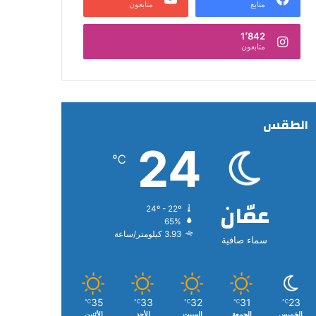
متابع
متابعون
1٬842
متابعون
الطقس
24
℃
عمّان
24º - 22º
65%
3.93 كيلومتر/ساعة
سماء صافية
35
33
32
31
23
℃
℃
℃
℃
℃
الخميس
الجمعة
السبت
الأحد
الأثنين