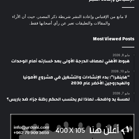
لا مانع من الإقتباس وإعادة النشر شريطة ذكر المصدر، حيث أن الأراء
والمقالات والتعليقات تعبر عن رأي أصحابها فقط.
Most Viewed Posts
مايو 8, 2026
هبوط الأهلي لمصاف الدرجة الأولى بعد خسارته أمام الوحدات
مايو 10, 2026
“هاينفرا”: بدء الإنشاءات والتشغيل في مشروع الأمونيا
والهيدروجين الأخضر عام 2030
مايو 7, 2026
لمسة يد واضحة.. لماذا لم يحتسب الحكم ركلة جزاء ضد باريس؟