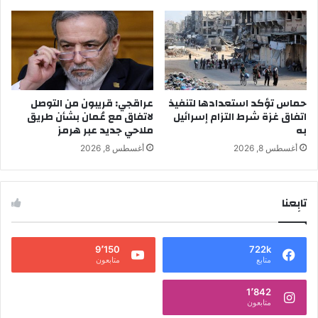
حماس تؤكد استعدادها لتنفيذ
عراقجي: قريبون من التوصل
اتفاق غزة شرط التزام إسرائيل
لاتفاق مع عُمان بشأن طريق
به
ملاحي جديد عبر هرمز
أغسطس 8, 2026
أغسطس 8, 2026
تابِعنا
9٬150
722k
متابع
متابعون
1٬842
متابعون