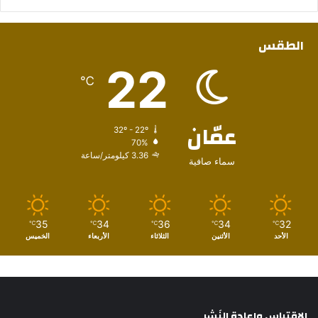
الطقس
22
℃
عمّان
32º - 22º
70%
3.36 كيلومتر/ساعة
سماء صافية
35
34
36
34
32
℃
℃
℃
℃
℃
الأحد
الأثنين
الثلاثاء
الأربعاء
الخميس
الإقتباس وإعادة النَشِر