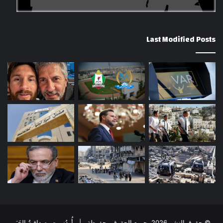
Last Modified Posts
© حقوق النشر 2026، جميع الحقوق محفوظة | أُردُني - مِصداقِيةُ الخَبَر