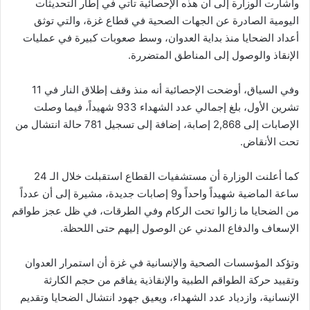
وأشارت الوزارة إلى أن هذه الإحصائية تأتي في إطار التحديثات
اليومية الصادرة عن الجهات الصحية في قطاع غزة، والتي توثق
أعداد الضحايا منذ بداية العدوان، وسط صعوبات كبيرة في عمليات
الإنقاذ والوصول إلى المناطق المتضررة.
وفي السياق، أوضحت الإحصائية أنه منذ وقف إطلاق النار في 11
تشرين الأول، بلغ إجمالي عدد الشهداء 933 شهيداً، فيما وصلت
الإصابات إلى 2,868 إصابة، إضافة إلى تسجيل 781 حالة انتشال من
تحت الأنقاض.
كما أعلنت الوزارة أن مستشفيات القطاع استقبلت خلال الـ 24
ساعة الماضية شهيداً واحداً و9 إصابات جديدة، مشيرة إلى أن عدداً
من الضحايا ما زالوا تحت الركام وفي الطرقات، في ظل عجز طواقم
الإسعاف والدفاع المدني عن الوصول إليهم حتى اللحظة.
وتؤكد المؤسسات الصحية والإنسانية في غزة أن استمرار العدوان
وتقييد حركة الطواقم الطبية والإنقاذية يفاقم من حجم الكارثة
الإنسانية، وازدياد عدد الشهداء، ويعيق جهود انتشال الضحايا وتقديم