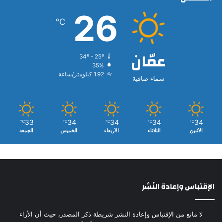
26
℃
عمّان
34º - 25º
35%
1.92 كيلومتر/ساعة
سماء صافية
33
34
34
34
34
℃
℃
℃
℃
℃
الأثنين
الثلاثاء
الأربعاء
الخميس
الجمعة
الإقتباس وإعادة النَشِر
لا مانع من الإقتباس وإعادة النشر شريطة ذكر المصدر، حيث أن الأراء