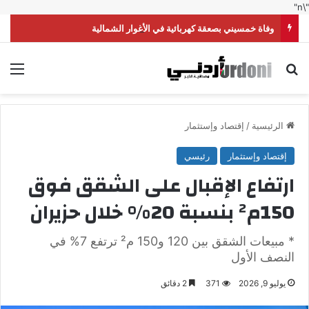
"\n"
وفاة خمسيني بصعقة كهربائية في الأغوار الشمالية
بحث عن
الق
الرئيسية
/
إقتصاد وإستثمار
إقتصاد وإستثمار
رئيسي
ارتفاع الإقبال على الشقق فوق
150م² بنسبة 20% خلال حزيران
* مبيعات الشقق بين 120 و150 م² ترتفع 7% في
النصف الأول
يوليو 9, 2026
371
2 دقائق