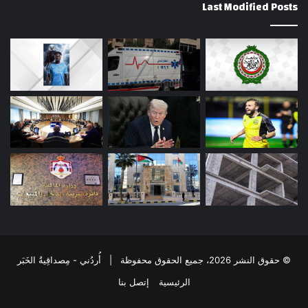
Last Modified Posts
© حقوق النشر 2026، جميع الحقوق محفوظة | أُردُني - مِصداقِيةُ الخَبَر
الرئيسية
إتصل بنا