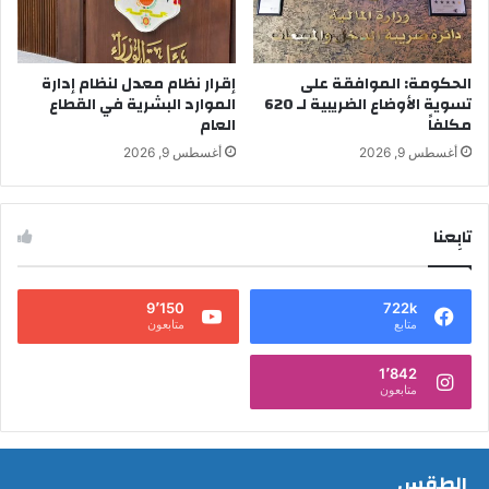
الحكومة: الموافقة على
إقرار نظام معدل لنظام إدارة
تسوية الأوضاع الضريبية لـ 620
الموارد البشرية في القطاع
مكلفاً
العام
أغسطس 9, 2026
أغسطس 9, 2026
تابِعنا
9٬150
722k
متابع
متابعون
1٬842
متابعون
الطقس