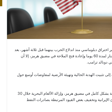
 اختراق دبلوماسي منذ اندلاع الحرب بينهما قبل ثلاثة أشهر، بعد
توصل الجانبين إلى مسودة اتفاق لتمديد وقف إطلاق النار لمدة 60 يوما وإعادة فتح الملاحة في مضيق هرمز، إلا أن
كي دونالد ترامب.
إلى تثبيت الهدنة الحالية وتهيئة الأرضية لمفاوضات أوسع حول
وبحسب المصادر، ينص الاتفاق على ضمان حرية الملاحة بشكل كامل في مضيق هرمز، وإزالة الألغام البحرية خلال 30
الإيرانية وتخفيف بعض القيود المرتبطة بصادرات النفط