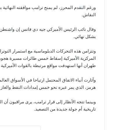
ورغم التقدم المحرز، لم يمنح ترامب موافقته النهائية بع
النقاش.
وقال نائب الرئيس الأميركي جيه دي فانس إن واشنطن وطه
بشكل نهائي.
وتتزامن هذه التحركات الدبلوماسية مع استمرار التوترا
المركزية الأميركية إسقاط خمس طائرات مسيرة هجومية 
طهران أنها استهدفت مواقع مرتبطة بالقوات الأميركية
وأثارت أنباء الاتفاق المحتمل ارتياحا في الأسواق الع
هرمز، الذي يمر عبره نحو خمس إمدادات النفط والغاز ا
وبينما تتجه الأنظار إلى قرار ترامب، يرى مراقبون أن 
تاريخية أم جولة جديدة من التصعيد.