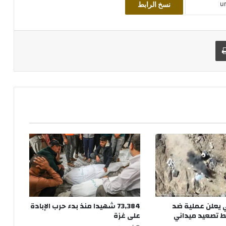
نسخ الرابط
طباعة
 يعلن عملية ضد
73,384 شهيدا منذ بدء حرب الإبادة
ط تصعيد ميداني
على غزة