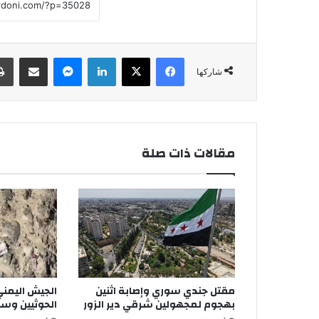
فيسبوك
‫X
لينكدإن
ماسنجر
مشاركة عبر البريد
شاركها
مقالات ذات صلة
مقتل جندي سوري وإصابة اثنين
الجيش اليمني
بهجوم لمجهولين شرقي دير الزور
الحوثيين وس