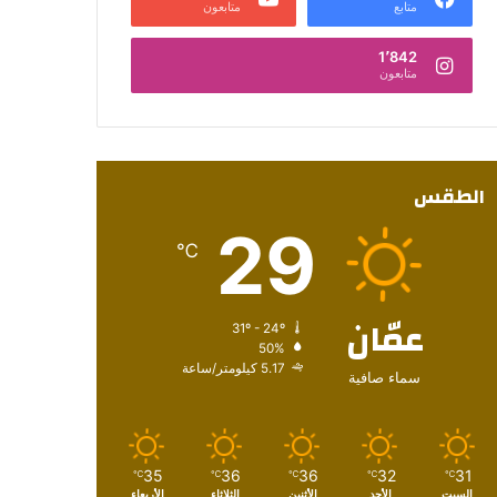
متابع
متابعون
1٬842
متابعون
الطقس
29
℃
عمّان
31º - 24º
50%
5.17 كيلومتر/ساعة
سماء صافية
35
36
36
32
31
℃
℃
℃
℃
℃
السبت
الأحد
الأثنين
الثلاثاء
الأربعاء