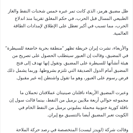
ظل مضيق هرمز، الذي كانت تمر عبره خمس شحنات النفط والغاز
الطبيعي المسال قبل الحرب، في حكم المغلق تقريبا منذ اندلاع
الحرب، مما تسبب في أكبر تعطل على الإطلاق لإمدادات الطاقة
العالمية.
والأربعاء، نشرت إيران خريطة تظهر “منطقة بحرية خاضعة للسيطرة”
في المضيق، وقالت إن العبور سيتطلب الحصول على تصريح من
هيئة أنشأتها للسيطرة على المضيق. وتقول إنها تهدف إلى فتح
المضيق أمام الدول الصديقة التي تلتزم بشروطها. وربما يشمل ذلك
فرض رسوم على العبور، وهو ما تقول واشنطن إنه غير مقبول.
وعبرت المضيق الأربعاء ناقلتان صينيتان عملاقتان تحملان ما
مجموعه حوالي أربعة ملايين برميل من النفط، بينما قالت سول إن
ناقلة كورية جنوبية محملة بمليوني برميل من النفط الخام في
الكويت تعبر المضيق أيضا بالتنسيق مع إيران.
وقالت شركة (لويدز ليست) المتخصصة في رصد حركة الملاحة