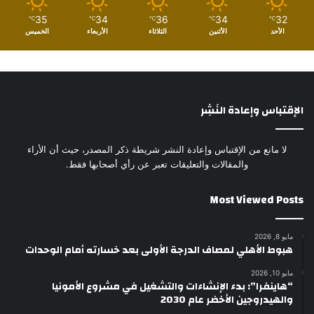
35
34
36
34
32
℃
℃
℃
℃
℃
الأحد
الأثنين
الثلاثاء
الأربعاء
الخميس
الإقتباس وإعادة النَشِر
لا مانع من الإقتباس وإعادة النشر شريطة ذكر المصدر، حيث أن الأراء
والمقالات والتعليقات تعبر عن رأي أصحابها فقط.
Most Viewed Posts
مايو 8, 2026
هبوط الأهلي لمصاف الدرجة الأولى بعد خسارته أمام الوحدات
مايو 10, 2026
“هاينفرا”: بدء الإنشاءات والتشغيل في مشروع الأمونيا
والهيدروجين الأخضر عام 2030