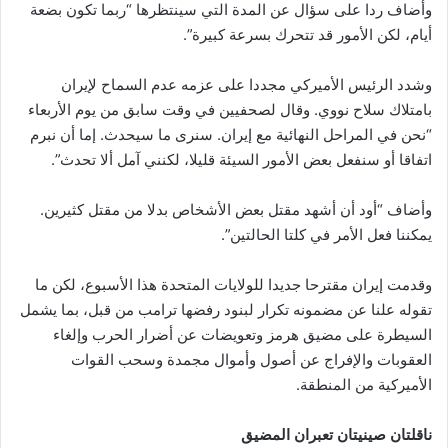
وأضاف ردا على سؤال عن المدة التي سينتظرها “ربما تكون بضعة
أيام، لكن الأمور قد تتحرك بسرعة كبيرة”.
وشدد الرئيس الأميركي مجددا على عزمه عدم السماح لإيران
بامتلاك سلاح نووي. وقال لصحفيين في وقت سابق من يوم الأربعاء
“نحن في المراحل النهائية مع إيران. سنرى ما سيحدث. إما أن نبرم
اتفاقا أو سنفعل بعض الأمور السيئة قليلا، لكنني آمل ألا تحدث”.
وأضاف “أود أن أشهد مقتل بعض الأشخاص بدلا من مقتل كثيرين.
يمكننا فعل الأمر في كلتا الحالتين”.
وقدمت إيران مقترحا جديدا للولايات المتحدة هذا الأسبوع، لكن ما
تقوله علنا عن مضمونه تكرار لبنود رفضها ترامب من قبل، بما يشمل
السيطرة على مضيق هرمز وتعويضات عن أضرار الحرب وإلغاء
العقوبات والإفراج عن أصول وأموال مجمدة وسحب القوات
الأميركية من المنطقة.
ناقلتان صينيتان تعبران المضيق