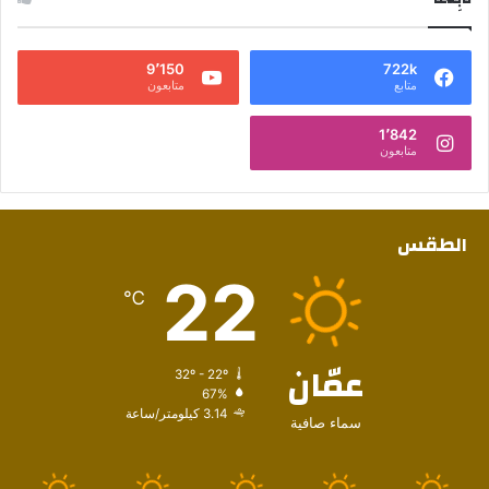
9٬150
722k
متابع
متابعون
1٬842
متابعون
الطقس
22
℃
عمّان
32º - 22º
67%
3.14 كيلومتر/ساعة
سماء صافية