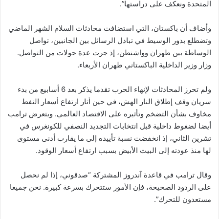
المتحدة ونعكف على دراستها”.
وأضاف أن باكستان، التي استضافت محادثات السلام الشهر الماضي
وتضطلع بدور الوسيط في تبادل الرسائل بين الجانبين، تواصل
الوساطة بين طهران وواشنطن، إذ جرت عدة جولات من التواصل.
وزار وزير الداخلية الباكستاني طهران الأربعاء.
ولم تحرز المحادثات لإنهاء الحرب تقدما يذكر بعد 6 أسابيع من بدء
سريان وقف إطلاق النار الهش، في حين أثار ارتفاع أسعار النفط
مخاوف بشأن التضخم وتأثيره على الاقتصاد العالمي. ويتعرض ترامب
أيضا لضغوط داخلية قبل انتخابات التجديد النصفي للكونغرس في
تشرين الثاني، إذ انخفضت نسبة تأييده إلى ما يقارب أدنى مستوى
لها منذ عودته إلى البيت الأبيض بسبب ارتفاع أسعار الوقود.
وقال ترامب في قاعدة آندروز المشتركة “صدقوني، إذا لم نحصل
على الردود الصحيحة، فإن الأمور ستتحرك بسرعة كبيرة. نحن جميعا
مستعدون للتحرك”.