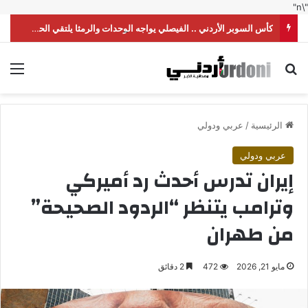
"\n"
كأس السوبر الأردني .. الفيصلي يواجه الوحدات والرمثا يلتقي الحسين
بحث عن
الق
الرئيسية
/
عربي ودولي
عربي ودولي
إيران تدرس أحدث رد أميركي
وترامب يتنظر “الردود الصحيحة”
من طهران
مايو 21, 2026
472
2 دقائق