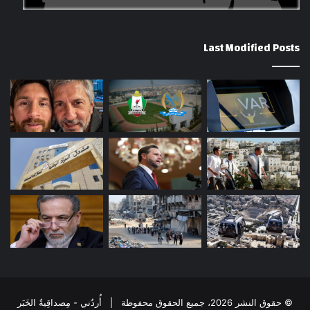
Last Modified Posts
© حقوق النشر 2026، جميع الحقوق محفوظة | أُردُني - مِصداقِيةُ الخَبَر