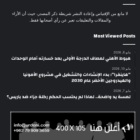
لا مانع من الإقتباس وإعادة النشر شريطة ذكر المصدر، حيث أن الأراء
والمقالات والتعليقات تعبر عن رأي أصحابها فقط.
Most Viewed Posts
مايو 8, 2026
هبوط الأهلي لمصاف الدرجة الأولى بعد خسارته أمام الوحدات
مايو 10, 2026
“هاينفرا”: بدء الإنشاءات والتشغيل في مشروع الأمونيا
والهيدروجين الأخضر عام 2030
مايو 7, 2026
لمسة يد واضحة.. لماذا لم يحتسب الحكم ركلة جزاء ضد باريس؟