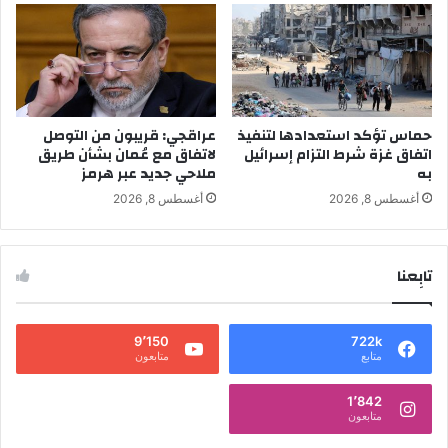
حماس تؤكد استعدادها لتنفيذ
عراقجي: قريبون من التوصل
اتفاق غزة شرط التزام إسرائيل
لاتفاق مع عُمان بشأن طريق
به
ملاحي جديد عبر هرمز
أغسطس 8, 2026
أغسطس 8, 2026
تابِعنا
9٬150
722k
متابع
متابعون
1٬842
متابعون