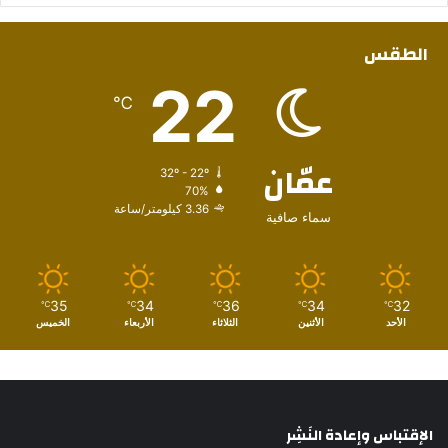
الطقس
22
℃
عمّان
32º - 22º
70%
3.36 كيلومتر/ساعة
سماء صافية
35
34
36
34
32
℃
℃
℃
℃
℃
الأحد
الأثنين
الثلاثاء
الأربعاء
الخميس
الإقتباس وإعادة النَشِر