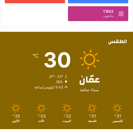
1٬842
متابعون
الطقس
30
℃
عمّان
31º - 22º
36%
6.43 كيلومتر/ساعة
سماء صافية
35
33
32
31
31
℃
℃
℃
℃
℃
الخميس
الجمعة
السبت
الأحد
الأثنين