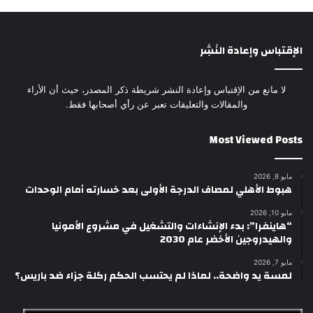
الإقتباس وإعادة النَشِر
لا مانع من الإقتباس وإعادة النشر شريطة ذكر المصدر، حيث أن الأراء
والمقالات والتعليقات تعبر عن رأي أصحابها فقط.
Most Viewed Posts
مايو 8, 2026
هبوط الأهلي لمصاف الدرجة الأولى بعد خسارته أمام الوحدات
مايو 10, 2026
“هاينفرا”: بدء الإنشاءات والتشغيل في مشروع الأمونيا
والهيدروجين الأخضر عام 2030
مايو 7, 2026
لمسة يد واضحة.. لماذا لم يحتسب الحكم ركلة جزاء ضد باريس؟