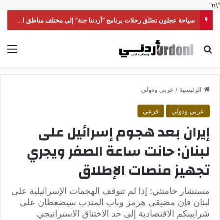
"\n"
سياحة عجلون تطلق رحلات برنامج “أردننا جنة” إلى مختلف مناطق المملكة
بحث عن
الق
الرئيسية
/
عربي ودولي
عربي ودولي
فرعي
إيران بعد هجوم إسرائيل على
لبنان: حانت ساعة الصفر ويجري
تجهيز منصات الإطلاق
مستشار خامنئي: إذا لم تتوقف الهجمات الإسرائيلية على
لبنان فإن مضيقي هرمز وباب المندب سيضغطان على
شرايينكم الاقتصادية إلى حد الاختناق الاستراتيجي