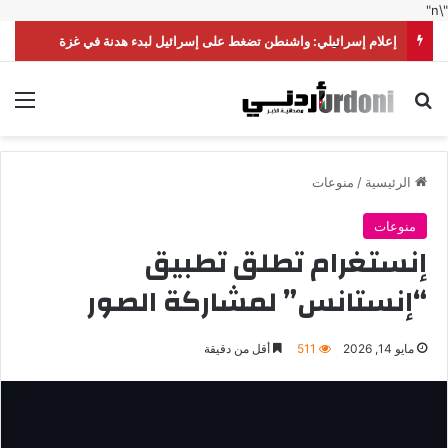
"\n"
إعلام إسرائيلي: واشنطن تضغط على إسرائيل لبدء هدنة في غزة
بحث عن
الق
الرئيسية
/
منوعات
منوعات
إنستغرام تطلق تطبيق
“إنستانس” لمشاركة الصور
مايو 14, 2026
511
أقل من دقيقة