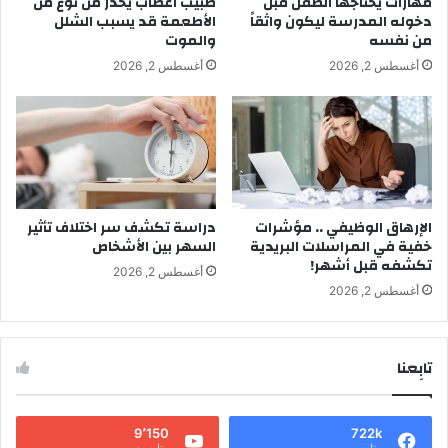
مهارات يحتاجها الطفل قبل
طبيب أعصاب يحذر من نوع من
دخوله المدرسة ليكون واثقاً
الأطعمة قد يسبب الشلل
من نفسه
والموت
أغسطس 2, 2026
أغسطس 2, 2026
الإرهاق الوظيفي .. مؤشرات
دراسة تكشف سر اختلاف تأثير
خفية في المراسلات البريدية
السهر بين الأشخاص
تكشفه قبل أشهر!
أغسطس 2, 2026
أغسطس 2, 2026
تابِعنا
9٬150
722k