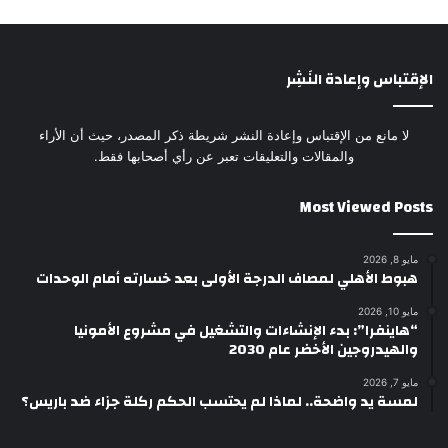
الإقتباس وإعادة النَشِر
لا مانع من الإقتباس وإعادة النشر شريطة ذكر المصدر، حيث أن الأراء
والمقالات والتعليقات تعبر عن رأي أصحابها فقط.
Most Viewed Posts
مايو 8, 2026
هبوط الأهلي لمصاف الدرجة الأولى بعد خسارته أمام الوحدات
مايو 10, 2026
“هاينفرا”: بدء الإنشاءات والتشغيل في مشروع الأمونيا
والهيدروجين الأخضر عام 2030
مايو 7, 2026
لمسة يد واضحة.. لماذا لم يحتسب الحكم ركلة جزاء ضد باريس؟