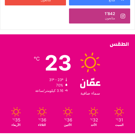
متابع
متابعون
1٬842
متابعون
الطقس
23
℃
عمّان
31º - 23º
70%
3.16 كيلومتر/ساعة
سماء صافية
35
36
36
32
31
℃
℃
℃
℃
℃
السبت
الأحد
الأثنين
الثلاثاء
الأربعاء