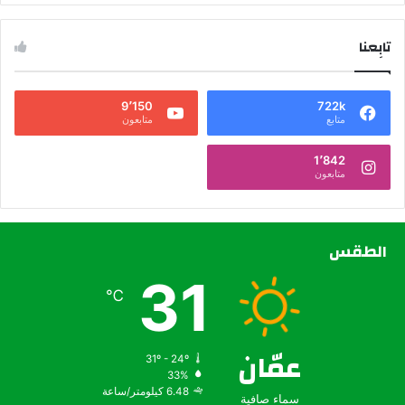
تابِعنا
9٬150
722k
متابع
متابعون
1٬842
متابعون
الطقس
31
℃
عمّان
31º - 24º
33%
6.48 كيلومتر/ساعة
سماء صافية