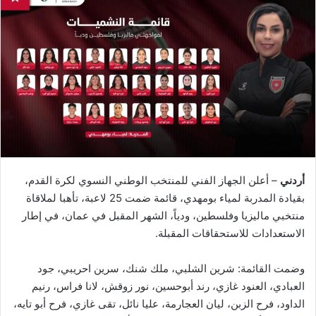
أردني
– أعلن الجهاز الفني للمنتخب الوطني النسوي لكرة القدم،
بقيادة المدربة لمياء بومهدي، قائمة ضمت 25 لاعبة، تأهبا لملاقاة
منتخبي ماليزيا وفلسطين، ودياً، الشهر المقبل في عمان، في إطار
الاستعدادات للاستحقاقات المقبلة.
وضمت القائمة: شرين الشلبي، ملك شنك، سرين احريبي، جود
العبادي، العنود غازي، رند أبوحسين، نور زوقش، لانا فراس، رنيم
الداود، فرح الزبن، ليان العجارمة، عليا نائل، تقى غازي، فرح أبو تايه،