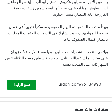
ياسمين الأجرب، سيلين عكروش، تسنيم أبو الرب، إيناس الجماعين،
لين البطوش، هيا أبو علي، مرح أبو تايه، ياسمين زريقات، رقية
الفرارجة، بانة البيطار، ميساء جبارة.
ويبدأ منتخب النشميات، اليوم الخميس، معسكراً تدريبياً في عمان
تحضيرا للمواجهتين، حيث يشارك في التدريبات اللاعبات المحليات
بانتظار اكتمال الصفوف تباعا.
ويلتقي منتخب النشميات مع ماليزيا وديا مساء الأربعاء 3 حزيران
على ستاد الملك عبدالله الثاني، ويواجه فلسطين مساء الثلاثاء 9 من
الشهر ذاته على الملعب نفسه.
نسخ الرابط
مقالات ذات صلة