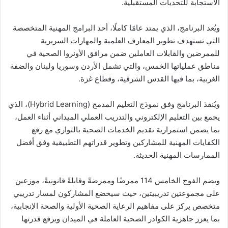
الاستجابة للتحديات المستقبلية.
ويُعد البرنامج، الذي يمتد عامًا كاملًا، أحد البرامج المهنية المتخصصة
التي تستهدف تطوير المعارف العلمية والمهارات السريرية
للممرضين والقابلات العاملين ضمن مرافق الأونروا الصحية في
مناطق عملياتها الخمس، والتي تشمل الأردن وسوريا ولبنان والضفة
الغربية، بما فيها القدس الشرقية، وقطاع غزة.
ويُنفذ البرنامج وفق نموذج التعليم المدمج (Hybrid Learning)، الذي
يجمع بين التعليم الإلكتروني والتدريب العملي الميداني أثناء العمل،
بما يضمن استمرارية تقديم الخدمات الصحية بالتوازي مع رفع
الكفايات المهنية للمشاركين وتطوير قدراتهم التطبيقية وفق أفضل
الممارسات المهنية الحديثة.
ويضم الفوج الخامس 114 ممرضًا وممرضةً وقابلةً قانونيةً، موزعين
على مجموعتين تدريبيتين، حيث سيخضع المشاركون لمسار تدريبي
متخصص يركز على مفاهيم الرعاية الصحية الأولية والصحة الإنجابية،
بما يعزز جاهزية الكوادر الصحية العاملة في الميدان ويرفع قدرتها