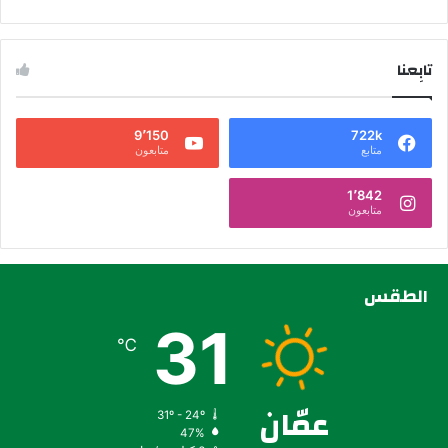
تابِعنا
9٬150
722k
متابع
متابعون
1٬842
متابعون
الطقس
31
℃
عمّان
31º - 24º
47%