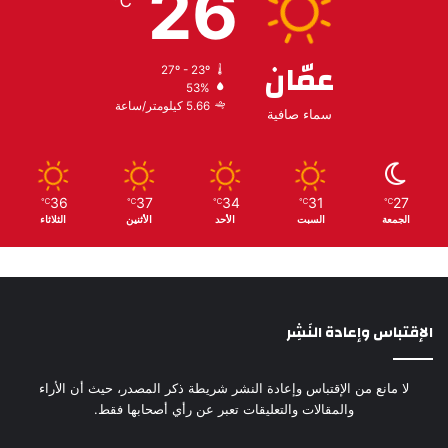
26
℃
عمّان
27º - 23º
53%
5.66 كيلومتر/ساعة
سماء صافية
36
37
34
31
27
℃
℃
℃
℃
℃
الجمعة
السبت
الأحد
الأثنين
الثلاثاء
الإقتباس وإعادة النَشِر
لا مانع من الإقتباس وإعادة النشر شريطة ذكر المصدر، حيث أن الأراء
والمقالات والتعليقات تعبر عن رأي أصحابها فقط.