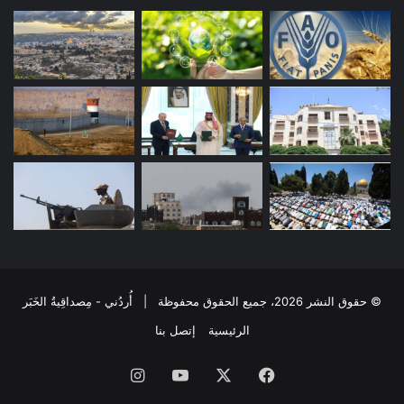
© حقوق النشر 2026، جميع الحقوق محفوظة | أُردُني - مِصداقِيةُ الخَبَر
الرئيسية
إتصل بنا
فيسبوك
‫X
‫YouTube
انستقرام