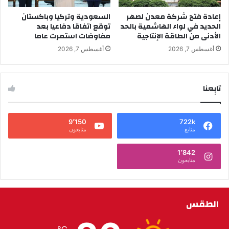
إعادة فتح شركة معدن لصهر
السعودية وتركيا وباكستان
الحديد في لواء الهاشمية بالحد
توقع اتفاقا دفاعيا بعد
الأدنى من الطاقة الإنتاجية
مفاوضات استمرت عاما
أغسطس 7, 2026
أغسطس 7, 2026
تابِعنا
9٬150
722k
متابع
متابعون
1٬842
متابعون
الطقس