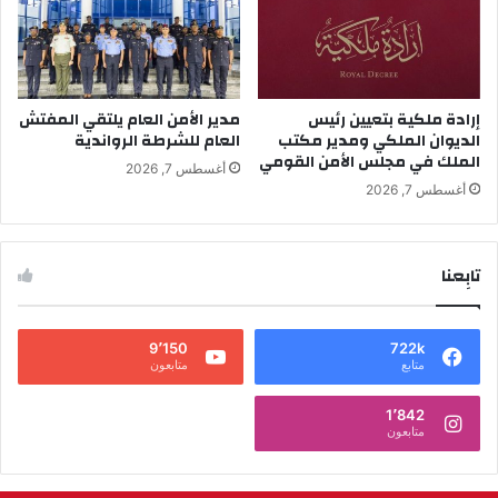
إرادة ملكية بتعيين رئيس
مدير الأمن العام يلتقي المفتش
الديوان الملكي ومدير مكتب
العام للشرطة الرواندية
الملك في مجلس الأمن القومي
أغسطس 7, 2026
أغسطس 7, 2026
تابِعنا
9٬150
722k
متابع
متابعون
1٬842
متابعون