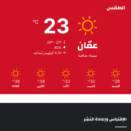
الطقس
23
℃
عمّان
29º - 22º
60%
4.01 كيلومتر/ساعة
سماء صافية
36
36
33
32
29
℃
℃
℃
℃
℃
الجمعة
السبت
الأحد
الأثنين
الثلاثاء
الإقتباس وإعادة النَشِر