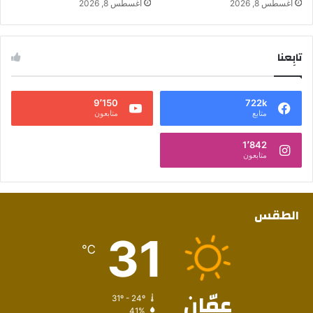
أغسطس 8, 2026
أغسطس 8, 2026
تابِعنا
9٬150
722k
متابع
متابعون
1٬842
متابعون
الطقس
31
℃
عمّان
31º - 24º
41%