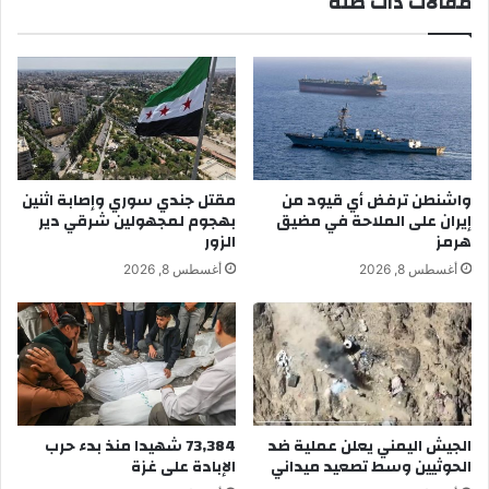
مقالات ذات صلة
واشنطن ترفض أي قيود من
مقتل جندي سوري وإصابة اثنين
إيران على الملاحة في مضيق
بهجوم لمجهولين شرقي دير
هرمز
الزور
أغسطس 8, 2026
أغسطس 8, 2026
الجيش اليمني يعلن عملية ضد
73,384 شهيدا منذ بدء حرب
الحوثيين وسط تصعيد ميداني
الإبادة على غزة