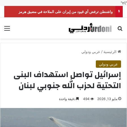
"\n"
واشنطن ترفض أي قيود من إيران على الملاحة في مضيق هرمز
بحث عن
الق
الرئيسية
/
عربي ودولي
عربي ودولي
إسرائيل تواصل استهداف البنى
التحتية لحزب الله جنوبي لبنان
مايو 13, 2026
494
دقيقة واحدة