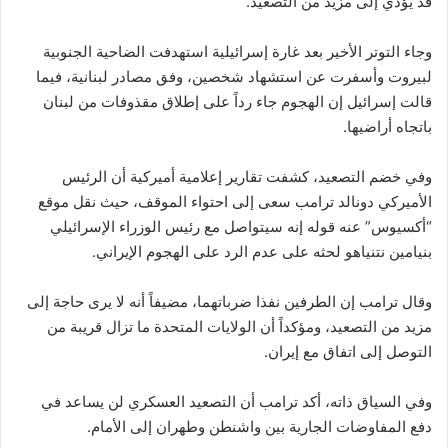
قد يؤدي إلى مزيد من التصعيد.
وجاء التوتر الأخير بعد غارة إسرائيلية استهدفت الضاحية الجنوبية
لبيروت وأسفرت عن استشهاد شخصين، وفق مصادر لبنانية، فيما
قالت إسرائيل إن الهجوم جاء رداً على إطلاق مقذوفات من لبنان
باتجاه أراضيها.
وفي خضم التصعيد، كشفت تقارير إعلامية أميركية أن الرئيس
الأميركي دونالد ترامب سعى إلى احتواء الموقف، حيث نقل موقع
“أكسيوس” عنه قوله إنه سيتواصل مع رئيس الوزراء الإسرائيلي
بنيامين نتنياهو لحثه على عدم الرد على الهجوم الإيراني.
وقال ترامب إن الطرفين نفذا ضرباتهما، مضيفاً أنه لا يرى حاجة إلى
مزيد من التصعيد، ومؤكداً أن الولايات المتحدة ما تزال قريبة من
التوصل إلى اتفاق مع إيران.
وفي السياق ذاته، أكد ترامب أن التصعيد العسكري لن يساعد في
دفع المفاوضات الجارية بين واشنطن وطهران إلى الأمام.