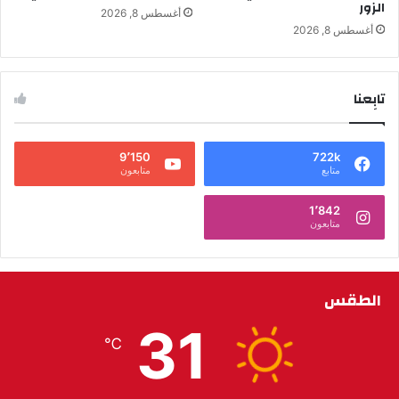
الزور
أغسطس 8, 2026
أغسطس 8, 2026
تابِعنا
9٬150
722k
متابع
متابعون
1٬842
متابعون
الطقس
31
℃