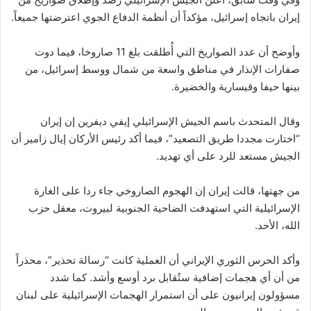
إيران باتجاه إسرائيل، مؤكداً أن أنظمة الدفاع الجوي اعترضتها جميعاً.
وأوضح أن عدد الصواريخ التي أُطلقت بلغ 11 صاروخا، فيما دوت
صفارات الإنذار في مناطق واسعة من شمال ووسط إسرائيل، من
بينها حيفا وقيسارية والخضيرة.
وقال المتحدث باسم الجيش الإسرائيلي إيفي ديفرين إن إيران
“اختارت مجددا طريق التصعيد”، فيما أكد رئيس الأركان إيال زامير أن
الجيش مستعد للرد على أي تهديد.
من جهتها، قالت إيران إن الهجوم الصاروخي جاء ردا على الغارة
الإسرائيلية التي استهدفت الضاحية الجنوبية لبيروت، معقل حزب
الله، الأحد.
وأكد الحرس الثوري الإيراني أن العملية كانت “رسالة تحذير”، محذراً
من أن أي هجمات إضافية ستُقابل برد أوسع وأشد. كما شدد
مسؤولون إيرانيون على أن استمرار الهجمات الإسرائيلية على لبنان