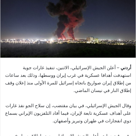
أردني
– أعلن الجيش الإسرائيلي، الاثنين، تنفيذ غارات جوية
استهدفت أهدافا عسكرية في غرب إيران ووسطها، وذلك بعد ساعات
من إطلاق إيران صواريخ باتجاه إسرائيل للمرة الأولى منذ إعلان وقف
إطلاق النار في نيسان الماضي.
وقال الجيش الإسرائيلي، في بيان مقتضب، إن سلاح الجو نفذ غارات
على أهداف عسكرية تابعة لإيران، فيما أفاد التلفزيون الإيراني بسماع
دوي انفجارات في طهران وتبريز وأصفهان.
وفي وقت سابق، أعلن الجيش الإسرائيلي رصد وإطلاق صواريخ من