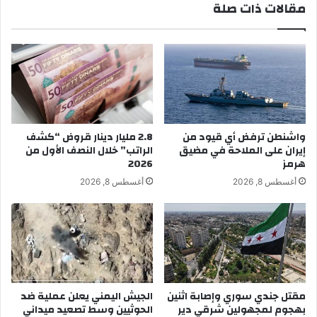
مقالات ذات صلة
واشنطن ترفض أي قيود من
2.8 مليار دينار قروض “كشف
إيران على الملاحة في مضيق
الراتب” خلال النصف الأول من
هرمز
2026
أغسطس 8, 2026
أغسطس 8, 2026
مقتل جندي سوري وإصابة اثنين
الجيش اليمني يعلن عملية ضد
بهجوم لمجهولين شرقي دير
الحوثيين وسط تصعيد ميداني