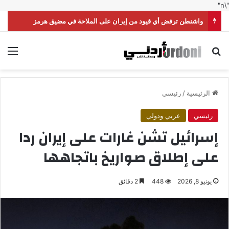
"\n"
واشنطن ترفض أي قيود من إيران على الملاحة في مضيق هرمز
بحث عن
الق
الرئيسية
/
رئيسي
رئيسي
عربي ودولي
إسرائيل تشن غارات على إيران ردا
على إطلاق صواريخ باتجاهها
يونيو 8, 2026
448
2 دقائق