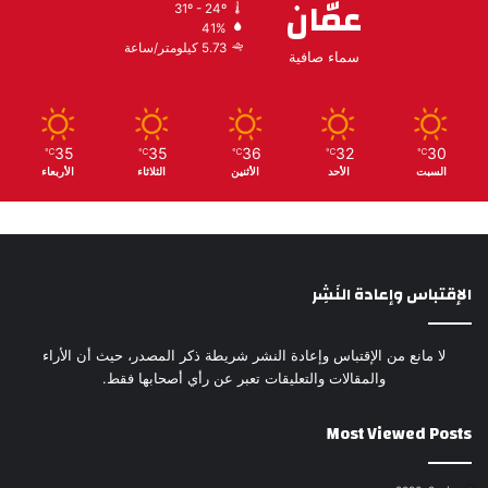
عمّان
31º - 24º
41%
5.73 كيلومتر/ساعة
سماء صافية
35
35
36
32
30
℃
℃
℃
℃
℃
السبت
الأحد
الأثنين
الثلاثاء
الأربعاء
الإقتباس وإعادة النَشِر
لا مانع من الإقتباس وإعادة النشر شريطة ذكر المصدر، حيث أن الأراء
والمقالات والتعليقات تعبر عن رأي أصحابها فقط.
Most Viewed Posts