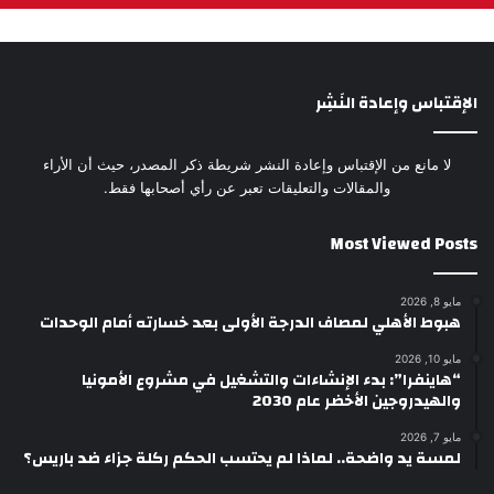
الإقتباس وإعادة النَشِر
لا مانع من الإقتباس وإعادة النشر شريطة ذكر المصدر، حيث أن الأراء
والمقالات والتعليقات تعبر عن رأي أصحابها فقط.
Most Viewed Posts
مايو 8, 2026
هبوط الأهلي لمصاف الدرجة الأولى بعد خسارته أمام الوحدات
مايو 10, 2026
“هاينفرا”: بدء الإنشاءات والتشغيل في مشروع الأمونيا
والهيدروجين الأخضر عام 2030
مايو 7, 2026
لمسة يد واضحة.. لماذا لم يحتسب الحكم ركلة جزاء ضد باريس؟