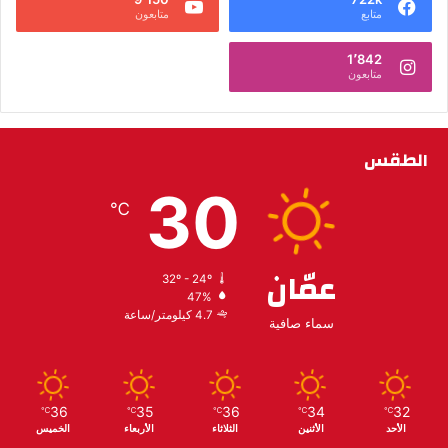
متابع
متابعون
1٬842
متابعون
الطقس
30
℃
عمّان
32º - 24º
47%
4.7 كيلومتر/ساعة
سماء صافية
36
35
36
34
32
℃
℃
℃
℃
℃
الأحد
الأثنين
الثلاثاء
الأربعاء
الخميس