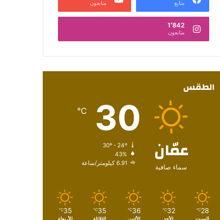
متابع
متابعون
1٬842
متابعون
الطقس
30
℃
عمّان
30º - 24º
43%
6.91 كيلومتر/ساعة
سماء صافية
35
35
36
32
28
℃
℃
℃
℃
℃
السبت
الأحد
الأثنين
الثلاثاء
الأربعاء