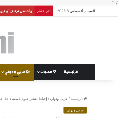
"\n"
السبت, أغسطس 8 2026
آخر الأخبار
واشنطن ترفض أي قيود 
الرئيسية
محليات
عربي ودولي
الرئيسية
/
عربي ودولي
/
إحباط تفجير عبوة ناسفة داخل ح
عربي ودولي