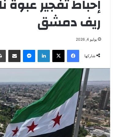
إحباط تفجير عبوة 
ريف دمشق
يوليو 4, 2026
فيسبوك
‫X
لينكدإن
ماسنجر
مشاركة عبر البريد
شاركها