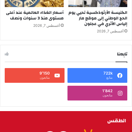
الكنيسة الأرثوذكسية تحيي يوم
أسعار الغذاء العالمية عند أعلى
الحج الوطني إلى موقع مار
مستوى منذ 3 سنوات ونصف
إلياس الأثري في عجلون
أغسطس 7, 2026
أغسطس 7, 2026
تابِعنا
9٬150
722k
متابع
متابعون
1٬842
متابعون
الطقس