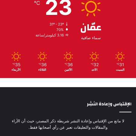
23
℃
عمّان
31º - 23º
70%
3.16 كيلومتر/ساعة
سماء صافية
35
36
36
32
31
℃
℃
℃
℃
℃
السبت
الأحد
الأثنين
الثلاثاء
الأربعاء
الإقتباس وإعادة النَشِر
لا مانع من الإقتباس وإعادة النشر شريطة ذكر المصدر، حيث أن الأراء
والمقالات والتعليقات تعبر عن رأي أصحابها فقط.