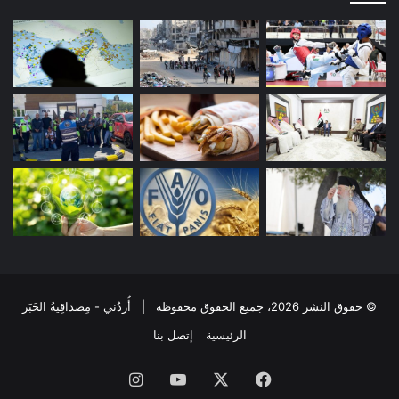
© حقوق النشر 2026، جميع الحقوق محفوظة | أُردُني - مِصداقِيةُ الخَبَر
الرئيسية
إتصل بنا
فيسبوك
‫X
‫YouTube
انستقرام