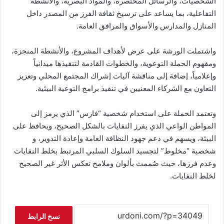
الشخصيات، والرسائل المختصرة، والمواد البصرية، والأنشطة
التفاعلية، بما يساعد على ترسيخ ثقافة الفرز من المصدر داخل
المنازل والمدارس والأسواق والمرافق العامة.
واشتملت الورشة على عرض لأهداف المشروع، والأنشطة المنجزة،
ومفهوم الحملة التوعوية، والخطوات القادمة لتنفيذها ميدانياً
وإعلامياً، إضافة إلى مناقشة آليات إشراك المجتمع المحلي وتعزيز
التعاون مع الشركاء المعنيين في تنفيذ برامج التوعية البيئية.
وتعتمد الحملة على استخدام شخصية “فارس” الذي يرمز إلى
المواطن الواعي الذي يفرز النفايات بالشكل الصحيح، ويحافظ على
البيئة، ويسهم في دعم جهود النظافة العامة وإعادة التدوير، و
شخصية “مخلوط” لتجسيد السلوك السلبي المرتبط بخلط النفايات
وعدم فرزها، حيث صُممت بألوان وملامح تعكس الأثر غير الصحيح
لخلط النفايات.
نسخ الرابط