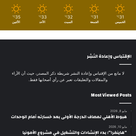
35
33
32
31
31
℃
℃
℃
℃
℃
الخميس
الجمعة
السبت
الأحد
الأثنين
الإقتباس وإعادة النَشِر
لا مانع من الإقتباس وإعادة النشر شريطة ذكر المصدر، حيث أن الأراء
والمقالات والتعليقات تعبر عن رأي أصحابها فقط.
Most Viewed Posts
مايو 8, 2026
هبوط الأهلي لمصاف الدرجة الأولى بعد خسارته أمام الوحدات
مايو 10, 2026
“هاينفرا”: بدء الإنشاءات والتشغيل في مشروع الأمونيا