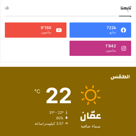
تابِعنا
9٬150
722k
متابع
متابعون
1٬842
متابعون
الطقس
22
℃
عمّان
31º - 22º
60%
3.57 كيلومتر/ساعة
سماء صافية