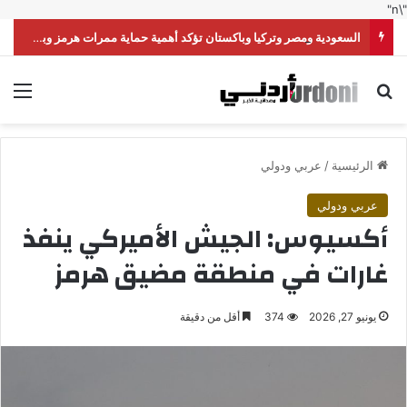
"\n"
السعودية ومصر وتركيا وباكستان تؤكد أهمية حماية ممرات هرمز وباب المندب
بحث عن
الق
الرئيسية
/
عربي ودولي
عربي ودولي
أكسيوس: الجيش الأميركي ينفذ
غارات في منطقة مضيق هرمز
يونيو 27, 2026
374
أقل من دقيقة