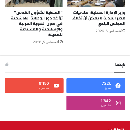
وزير الإدارة المحلية: صلاحيات
“الملكية لشؤون القدس”
مدير البلدية لا يمكن أن تخالف
تؤكد دور الوصاية الهاشمية
المجلس البلدي
في صون الهوية العربية
والإسلامية والمسيحية
أغسطس 5, 2026
للمدينة
أغسطس 5, 2026
تابِعنا
9٬150
722k
متابع
متابعون
1٬842
متابعون