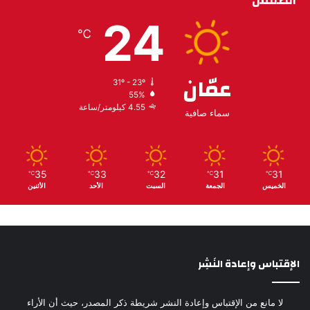
الطقس
24
℃
عمّان
31º - 23º
55%
4.55 كيلومتر/ساعة
سماء صافية
35
33
32
31
31
℃
℃
℃
℃
℃
الخميس
الجمعة
السبت
الأحد
الأثنين
الإقتباس وإعادة النَشِر
لا مانع من الإقتباس وإعادة النشر شريطة ذكر المصدر، حيث أن الأراء