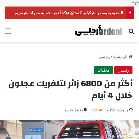
"\n"
السعودية ومصر وتركيا وباكستان تؤكد أهمية حماية ممرات هرمز وباب المندب
بحث عن
الق
الرئيسية
/
رئيسي
رئيسي
محليات
أكثر من 6800 زائر لتلفريك عجلون
خلال 4 أيام
مايو 28, 2026
505
دقيقة واحدة