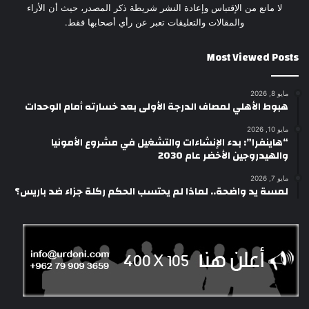
لا مانع من الإقتباس وإعادة النشر شريطة ذكر المصدر، حيث أن الأراء
والمقالات والتعليقات تعبر عن رأي أصحابها فقط.
Most Viewed Posts
مايو 8, 2026
هبوط الأهلي لمصاف الدرجة الأولى بعد خسارته أمام الوحدات
مايو 10, 2026
“هاينفرا”: بدء الإنشاءات والتشغيل في مشروع الأمونيا
والهيدروجين الأخضر عام 2030
مايو 7, 2026
لمسة يد واضحة.. لماذا لم يحتسب الحكم ركلة جزاء ضد باريس؟