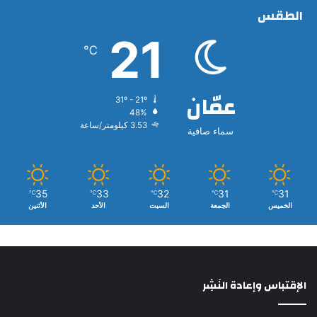
الطقس
21
℃
عمّان
31º - 21º
48%
3.53 كيلومتر/ساعة
سماء صافية
35
33
32
31
31
℃
℃
℃
℃
℃
الخميس
الجمعة
السبت
الأحد
الأثنين
الإقتباس وإعادة النَشِر