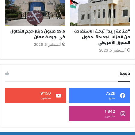
“صناعة إربد” تبحث الاستفادة
15.5 مليون دينار حجم التداول
من المزايا الجديدة لدخول
في بورصة عمان
السوق الأمريكي
أغسطس 5, 2026
أغسطس 5, 2026
تابِعنا
9٬150
722k
متابع
متابعون
1٬842
متابعون