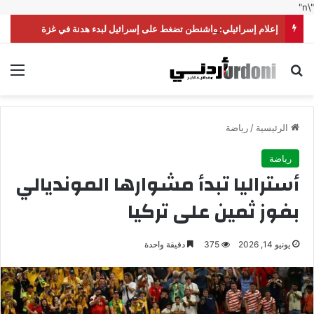
"\n"
إعلام إسرائيلي: واشنطن تضغط على إسرائيل لبدء هدنة في غزة
بحث عن
الق
الرئيسية
/
رياضة
رياضة
أستراليا تبدأ مشوارها المونديالي
بفوز ثمين على تركيا
يونيو 14, 2026
375
دقيقة واحدة