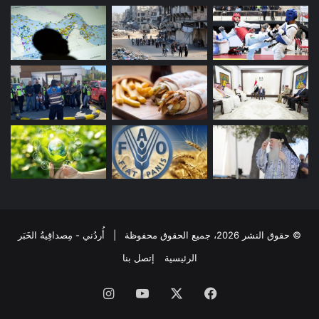
© حقوق النشر 2026، جميع الحقوق محفوظة | أُردُني - مِصداقِيةُ الخَبَر
الرئيسية
إتصل بنا
فيسبوك
‫X
‫YouTube
انستقرام