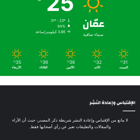
25
عمّان
31º - 23º
64%
3.86 كيلومتر/ساعة
سماء صافية
35
36
36
32
31
℃
℃
℃
℃
℃
السبت
الأحد
الأثنين
الثلاثاء
الأربعاء
الإقتباس وإعادة النَشِر
لا مانع من الإقتباس وإعادة النشر شريطة ذكر المصدر، حيث أن الأراء
والمقالات والتعليقات تعبر عن رأي أصحابها فقط.