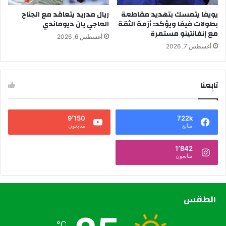
يويفا يتمسك بتهديد مقاطعة
ريال مدريد يتعاقد مع الجناح
بطولات فيفا ويؤكد: أزمة الثقة
العاجي يان ديوماندي
مع إنفانتينو مستمرة
أغسطس 6, 2026
أغسطس 7, 2026
تابِعنا
9٬150
722k
متابع
متابعون
1٬842
متابعون
الطقس
℃