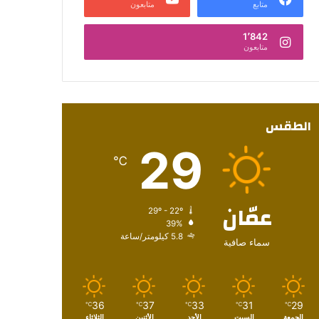
متابع
متابعون
1٬842
متابعون
الطقس
29
℃
عمّان
29º - 22º
39%
5.8 كيلومتر/ساعة
سماء صافية
36
37
33
31
29
℃
℃
℃
℃
℃
الجمعة
السبت
الأحد
الأثنين
الثلاثاء