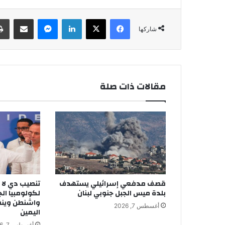
فيسبوك
‫X
لينكدإن
ماسنجر
مشاركة عبر البريد
شاركها
مقالات ذات صلة
قصف مدفعي إسرائيلي يستهدف
تنصيب دي لا إ
بلدة ميس الجبل جنوبي لبنان
لكولومبيا ال
واشنطن وينقل
أغسطس 7, 2026
اليمين
أغسطس 7, 2026