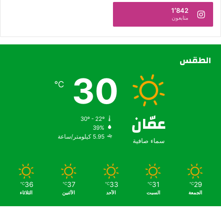
1٬842
متابعون
الطقس
30
℃
عمّان
30º - 22º
39%
5.95 كيلومتر/ساعة
سماء صافية
36
37
33
31
29
℃
℃
℃
℃
℃
الجمعة
السبت
الأحد
الأثنين
الثلاثاء