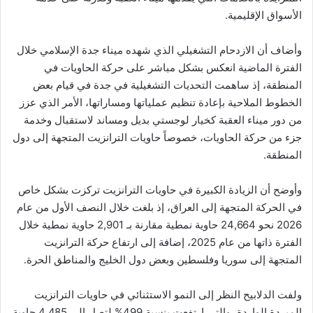
الأسواق الإقليمية.
وأضاف أن الازدحام التشغيلي الذي شهده ميناء جدة الإسلامي خلال
الفترة الماضية انعكس بشكل مباشر على حركة الحاويات في
المنطقة، إذ ساهمت التحديات التشغيلية في جدة في قيام بعض
الخطوط الملاحية بإعادة تنظيم عملياتها ومساراتها، الأمر الذي عزز
من دور ميناء العقبة كخيار لوجستي بديل ومساند لاستقبال وخدمة
جزء من حركة الحاويات، خصوصاً حاويات الترانزيت المتجهة إلى دول
المنطقة.
وأوضح أن الزيادة الكبيرة في حاويات الترانزيت تركزت بشكل خاص
في الحركة المتجهة إلى العراق، إذ بلغت خلال النصف الأول من عام
2026 نحو 24,664 حاوية نمطية مقارنة بـ 2,901 حاوية نمطية خلال
الفترة ذاتها من عام 2025، إضافة إلى ارتفاع حركة الترانزيت
المتجهة إلى سوريا وفلسطين وبعض دول الخليج والمناطق الحرة.
ولفت الدلابيح النظر إلى النمو الاستثنائي في حاويات الترانزيت
المبردة الواردة، والتي ارتفعت بنسبة 499% لتصل إلى 4,485 حاوية