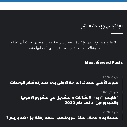
الإقتباس وإعادة النَشِر
لا مانع من الإقتباس وإعادة النشر شريطة ذكر المصدر، حيث أن الأراء
والمقالات والتعليقات تعبر عن رأي أصحابها فقط.
Most Viewed Posts
مايو 8, 2026
هبوط الأهلي لمصاف الدرجة الأولى بعد خسارته أمام الوحدات
مايو 10, 2026
“هاينفرا”: بدء الإنشاءات والتشغيل في مشروع الأمونيا
والهيدروجين الأخضر عام 2030
مايو 7, 2026
لمسة يد واضحة.. لماذا لم يحتسب الحكم ركلة جزاء ضد باريس؟