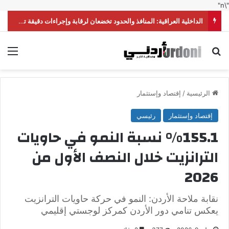
"\n"
الداخلية العراقية: المنافذ والحدود تخضعان لرقابة وإجراءات دقيقة تحقق أعلى درجات الأمن
بحث عن
الق
الرئيسية
/
إقتصاد وإستثمار
إقتصاد وإستثمار
رئيسي
%155.1 نسبة النمو في حاويات
الترانزيت خلال النصف الأول من
2026
نقابة ملاحة الأردن: النمو في حركة حاويات الترانزيت
يعكس تنامي دور الأردن كمركز لوجستي إقليمي