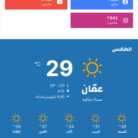
متابع
متابعون
1٬842
متابعون
الطقس
29
℃
عمّان
29º - 23º
41%
6.85 كيلومتر/ساعة
سماء صافية
36
37
34
31
28
℃
℃
℃
℃
℃
الجمعة
السبت
الأحد
الأثنين
الثلاثاء