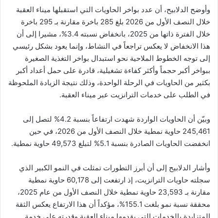
وأوضح الدلابيح، أن عدد بواخر الحاويات التي استقبلها ميناء العقبة
خلال النصف الأول من 2026 بلغ 285 باخرة مقارنة بـ 295 باخرة
خلال الفترة ذاتها من 2025، بانخفاض نسبته 3.4%، مشيرا إلى أن
هذا الانخفاض لا يعكس تراجعاً في النشاط، وإنما يعود بشكل رئيسي
إلى توجه الخطوط الملاحية نحو استبدال بواخر التغذية الصغيرة
ببواخر أكبر حجماً وأكثر كفاءة تشغيلية، قادرة على حمل أعداد أكبر
بكثير من الحاويات في الرحلة الواحدة، وذلك نتيجة الزيادة الملحوظة
في الطلب على خدمات الترانزيت عبر ميناء العقبة.
وبيّن أن الحاويات الواردة شهدت ارتفاعاً بنسبة 4.2% لتصل إلى
245,461 حاوية نمطية خلال النصف الأول من 2026، في حين
انخفضت الحاويات الصادرة بنسبة 5.1% لتبلغ 49,573 حاوية نمطية.
وأشار الدلابيح إلى أن أبرز التطورات تمثلت في النمو الكبير الذي
سجلته حاويات الترانزيت، إذ ارتفعت إلى 60,178 حاوية نمطية
مقارنة بـ 23,593 حاوية نمطية خلال النصف الأول من عام 2025،
محققة نسبة نمو بلغت 155.1%، مؤكداً أن هذا الارتفاع يعكس الثقة
المتزايدة بالخدمات التي يقدمها ميناء العقبة وقدرته على خدمة